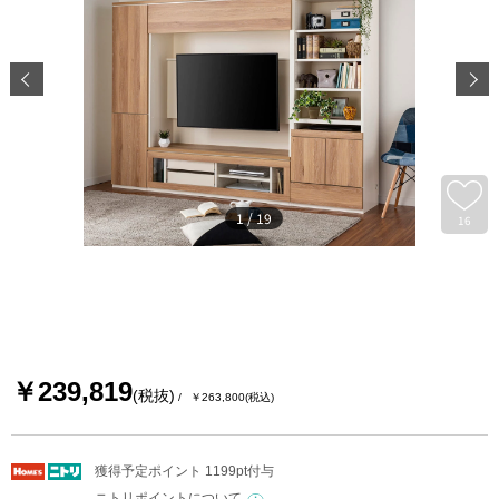
1
/
19
16
￥239,819
(税抜)
￥263,800
(税込)
獲得予定ポイント 1199pt付与
ニトリポイントについて