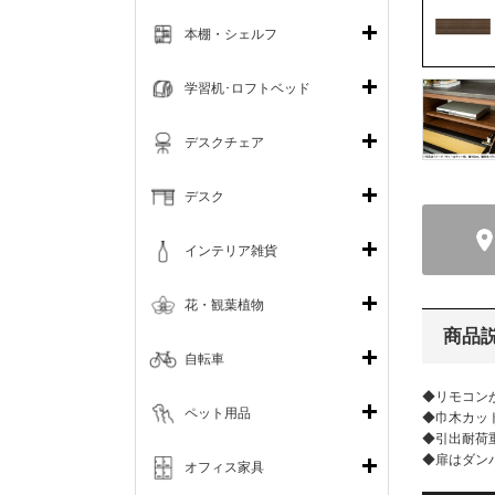
本棚・シェルフ
学習机･ロフトベッド
デスクチェア
デスク
インテリア雑貨
花・観葉植物
商品
自転車
◆リモコン
ペット用品
◆巾木カッ
◆引出耐荷重
◆扉はダン
オフィス家具