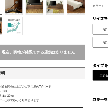
カラー：
幅1
幅1
現在、実物が確認できる店舗はありません
タイプを
説明
天板
が通る同色仕上げのガラス扉のTVボード
ト仕様
は約20kg
パー仕様でゆっくり閉まります