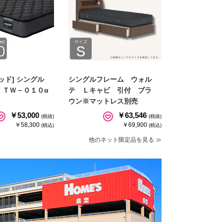
ッド] シングル
シングルフレーム ウォル
 ＴＷ－０１０α
テ Ｌキャビ 引付 ブラ
ウン※マットレス別売
￥53,000
￥63,546
(税抜)
(税抜)
￥58,300
￥69,900
(税込)
(税込)
他のネット限定品を見る ≫