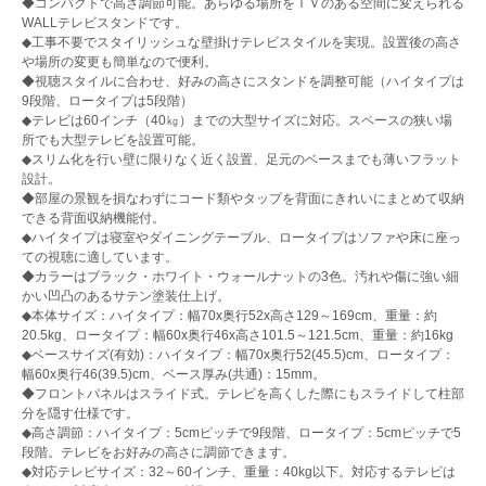
◆コンパクトで高さ調節可能。あらゆる場所をＴＶのある空間に変えられる
WALLテレビスタンドです。
◆工事不要でスタイリッシュな壁掛けテレビスタイルを実現。設置後の高さ
や場所の変更も簡単なので便利。
◆視聴スタイルに合わせ、好みの高さにスタンドを調整可能（ハイタイプは
9段階、ロータイプは5段階）
◆テレビは60インチ（40㎏）までの大型サイズに対応。スペースの狭い場
所でも大型テレビを設置可能。
◆スリム化を行い壁に限りなく近く設置、足元のベースまでも薄いフラット
設計。
◆部屋の景観を損なわずにコード類やタップを背面にきれいにまとめて収納
できる背面収納機能付。
◆ハイタイプは寝室やダイニングテーブル、ロータイプはソファや床に座っ
ての視聴に適しています。
◆カラーはブラック・ホワイト・ウォールナットの3色。汚れや傷に強い細
かい凹凸のあるサテン塗装仕上げ。
◆本体サイズ：ハイタイプ：幅70x奥行52x高さ129～169cm、重量：約
20.5kg、ロータイプ：幅60x奥行46x高さ101.5～121.5cm、重量：約16kg
◆ベースサイズ(有効)：ハイタイプ：幅70x奥行52(45.5)cm、ロータイプ：
幅60x奥行46(39.5)cm、ベース厚み(共通)：15mm。
◆フロントパネルはスライド式。テレビを高くした際にもスライドして柱部
分を隠す仕様です。
◆高さ調節：ハイタイプ：5cmピッチで9段階、ロータイプ：5cmピッチで5
段階。テレビをお好みの高さに調節できます。
◆対応テレビサイズ：32～60インチ、重量：40kg以下。対応するテレビは