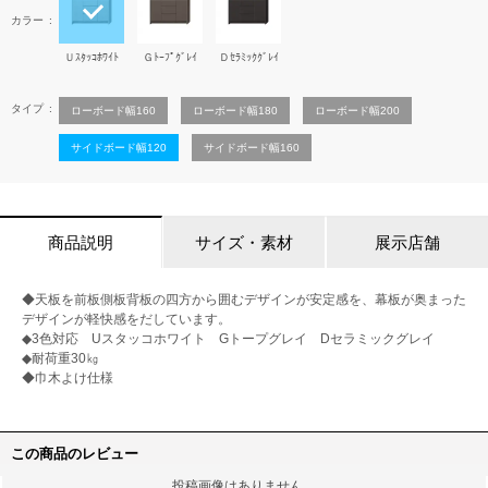
カラー
Ｕｽﾀｯｺﾎﾜｲﾄ
Ｇﾄｰﾌﾟｸﾞﾚｲ
Ｄｾﾗﾐｯｸｸﾞﾚｲ
タイプ
ローボード幅160
ローボード幅180
ローボード幅200
サイドボード幅120
サイドボード幅160
商品説明
サイズ・素材
展示店舗
◆天板を前板側板背板の四方から囲むデザインが安定感を、幕板が奥まった
デザインが軽快感をだしています。
◆3色対応 Uスタッコホワイト Gトープグレイ Dセラミックグレイ
◆耐荷重30㎏
◆巾木よけ仕様
この商品のレビュー
投稿画像はありません。