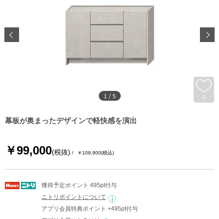
1
/
5
0
幕板が奥まったデザインで軽快感を演出
￥99,000
(税抜)
￥108,900
(税込)
獲得予定ポイント 495pt付与
ニトリポイントについて
アプリ会員特典ポイント +495pt付与