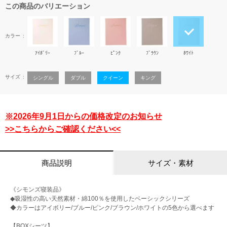
この商品のバリエーション
カラー
ｱｲﾎﾞﾘｰ
ﾌﾞﾙｰ
ﾋﾟﾝｸ
ﾌﾞﾗｳﾝ
ﾎﾜｲﾄ
サイズ
シングル
ダブル
クイーン
キング
※2026年9月1日からの価格改定のお知らせ
>>こちらからご確認ください<<
商品説明
サイズ・素材
《シモンズ寝装品》
◆吸湿性の高い天然素材・綿100％を使用したベーシックシリーズ
◆カラーはアイボリー/ブルー/ピンク/ブラウン/ホワイトの5色から選べます
【BOXシーツ】