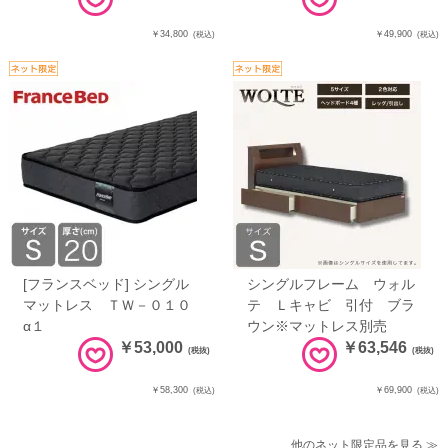
￥34,800
￥49,900
(税込)
(税込)
[フランスベッド] シングル
シングルフレーム ウォル
マットレス ＴＷ－０１０
テ Ｌキャビ 引付 ブラ
α１
ウン※マットレス別売
￥53,000
￥63,546
(税抜)
(税抜)
￥58,300
￥69,900
(税込)
(税込)
他のネット限定品を見る ≫