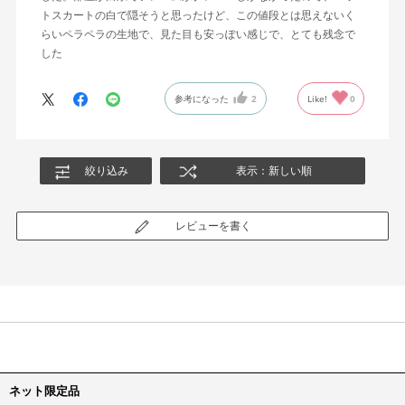
トスカートの白で隠そうと思ったけど、この値段とは思えないく
らいペラペラの生地で、見た目も安っぽい感じで、とても残念で
した
参考になった
2
Like!
0
絞り込み
表示：新しい順
レビューを書く
ネット限定品