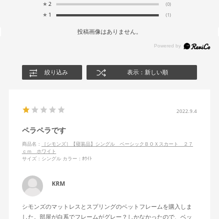
★
2
(0)
★
1
(1)
投稿画像はありません。
絞り込み
表示：新しい順
2022.9.4
ペラペラです
商品名：
［シモンズ］【寝装品】シングル ベーシックＢＯＸスカート ２７
ｃｍ ホワイト
サイズ：シングル
カラー：ﾎﾜｲﾄ
KRM
シモンズのマットレスとスプリングのベットフレームを購入しま
した。部屋が白系でフレームがグレー？しかなかったので、ベッ