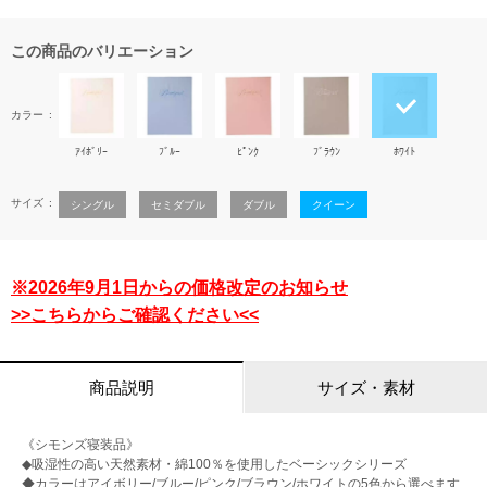
この商品のバリエーション
カラー
ｱｲﾎﾞﾘｰ
ﾌﾞﾙｰ
ﾋﾟﾝｸ
ﾌﾞﾗｳﾝ
ﾎﾜｲﾄ
サイズ
シングル
セミダブル
ダブル
クイーン
※2026年9月1日からの価格改定のお知らせ
>>こちらからご確認ください<<
商品説明
サイズ・素材
《シモンズ寝装品》
◆吸湿性の高い天然素材・綿100％を使用したベーシックシリーズ
◆カラーはアイボリー/ブルー/ピンク/ブラウン/ホワイトの5色から選べます