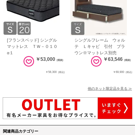
[フランスベッド] シングル
シングルフレーム ウォル
マットレス ＴＷ－０１０
テ Ｌキャビ 引付 ブラ
α１
ウン※マットレス別売
￥53,000
￥63,546
(税抜)
(税抜)
￥58,300
￥69,900
(税込)
(税込)
他のネット限定品を見る ≫
関連商品カテゴリー