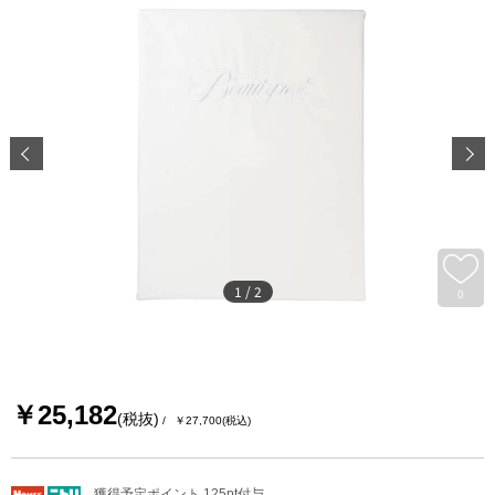
1
/
2
0
￥25,182
(税抜)
￥27,700
(税込)
獲得予定ポイント 125pt付与