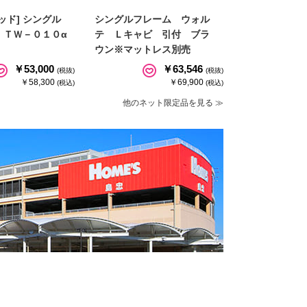
ッド] シングル
シングルフレーム ウォル
 ＴＷ－０１０α
テ Ｌキャビ 引付 ブラ
ウン※マットレス別売
￥53,000
￥63,546
(税抜)
(税抜)
￥58,300
￥69,900
(税込)
(税込)
他のネット限定品を見る ≫