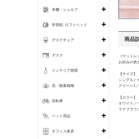
本棚・シェルフ
学習机･ロフトベッド
商品
デスクチェア
デスク
《マットレ
お好みの色
インテリア雑貨
【サイズ】
シングル／
花・観葉植物
クイーン1
【カラー】
自転車
ホワイト／
ラテブラウ
ペット用品
オフィス家具