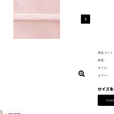
商品コード
材質：
サイズ：
カラー：
ﾏｯﾄﾚｽ