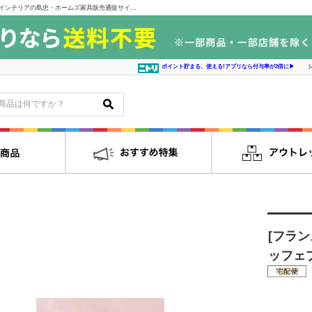
[フランスベッド] ダブルマットレスカバー エッフェプレミアムペールピンク｜インテリアの島忠・ホームズ家具販売通販サイト シマホネット
ポイント貯まる、使える!アプリなら付与率が2倍に▶
[フラ
ッフェ