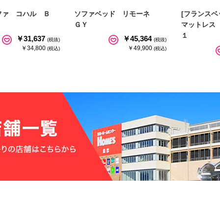
ファ コハル Ｂ
ソファベッド リモーネ
[フランスベ
ＧＹ
マットレス
１
￥31,637
￥45,364
(税抜)
(税抜)
￥34,800
￥49,900
(税込)
(税込)