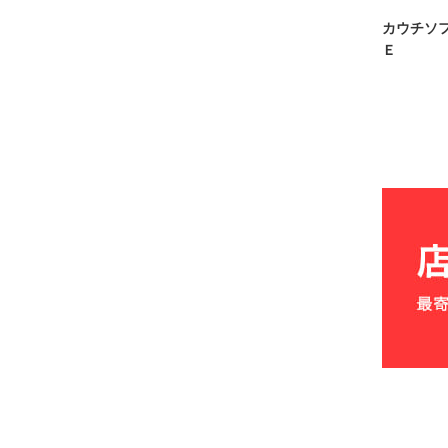
カウチソ
Ｅ