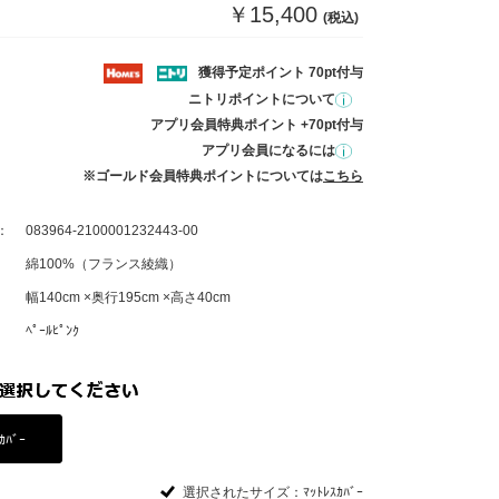
￥15,400
(税込)
獲得予定ポイント 70pt付与
ニトリポイントについて
アプリ会員特典ポイント +70pt付与
アプリ会員になるには
※ゴールド会員特典ポイントについては
こちら
：
083964-2100001232443-00
綿100%（フランス綾織）
幅140cm ×奥行195cm ×高さ40cm
ﾍﾟｰﾙﾋﾟﾝｸ
ｶﾊﾞｰ
選択されたサイズ：ﾏｯﾄﾚｽｶﾊﾞｰ