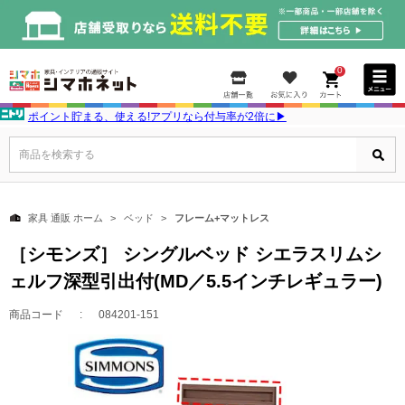
0
ポイント貯まる、使える!アプリなら付与率が2倍に▶
商品を検索する
家具 通販 ホーム
ベッド
フレーム+マットレス
［シモンズ］ シングルベッド シエラスリムシ
ェルフ深型引出付(MD／5.5インチレギュラー)
商品コード
084201-151