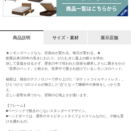
商品説明
サイズ・素材
展示店舗
★シモンズベッドなら、目覚めが変わる。毎日が変わる。★
創業以来150年の長きにわたり、ひたむきに最上の眠りを求め。
決して妥協をゆるさず、歴史の中で培われた技術を継承しさらに磨きをかけ
「世界のベッド」と称され、世界中で愛され続けているシモンズのベッド。
秘密は、独自のテクノロジーで作り上げた「ポケットコイルマットレス」。
ひとつひとつのコイルが独立した“点”となって睡眠中の身体をしっかり支
え、
正しい姿勢を保つから、翌朝の心地よさが違います。
【フレーム】
■ベーシックで飽きのこないスタンダードデザイン。
■ヘッドボードは、通常のキャビネットタイプよりスリムなのに、小物も置
ける優れもの。