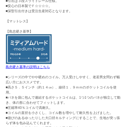
■引出は３段スライドレール仕様。
■安心の日本製でＦ☆☆☆☆。
■深型引出付きは受注生産対応となります。
【マットレス】
【島忠硬さ基準】
島忠硬さ基準の説明はこちら
■シリーズの中でやや硬めのコイル。万人受けしやすく、老若男女問わず幅
広い方におススメです。
■高さ５．５インチ（約１４㎝）、線径１．９ｍｍのポケットコイルを使
用。
■バネを袋に包んで連結するポケットコイルは、1つ1つのバネが独立して動
き、体の形に合わせてフィットします。
■圧縮率40％コイルで高耐久。
■コイルの直径を小さくし、コイル数を増やして耐久性を上げました。
■遊びのあるゆったりした大口径キルティングにすることで、生地が突っ張
らず体を包み込んでくれます。