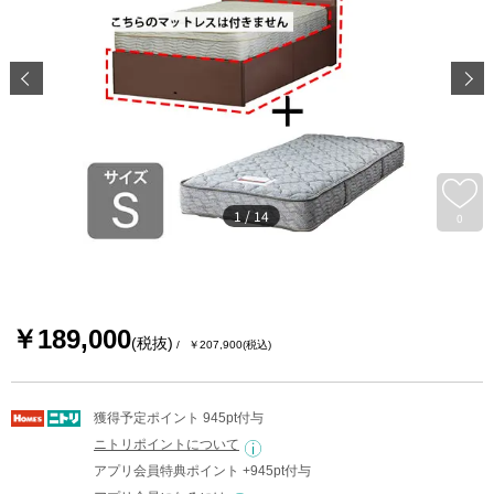
1
/
14
0
￥189,000
(税抜)
￥207,900
(税込)
獲得予定ポイント 945pt付与
ニトリポイントについて
アプリ会員特典ポイント +945pt付与