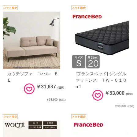
カウチソファ コハル Ｂ
[フランスベッド] シングル
Ｅ
マットレス ＴＷ－０１０
￥31,637
α１
(税抜)
￥53,000
(税抜)
￥34,800
(税込)
￥58,300
(税込)