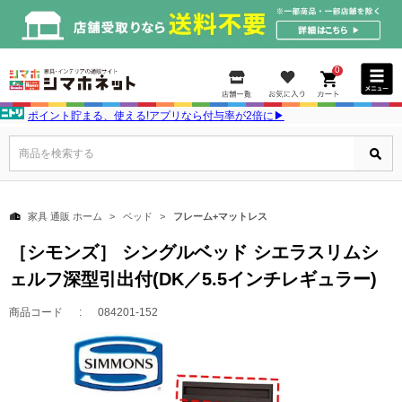
0
ポイント貯まる、使える!アプリなら付与率が2倍に▶
商品を検索する
家具 通販 ホーム
ベッド
フレーム+マットレス
［シモンズ］ シングルベッド シエラスリムシ
ェルフ深型引出付(DK／5.5インチレギュラー)
商品コード
084201-152