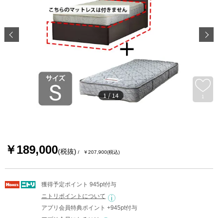
1
/
14
1
￥189,000
(税抜)
￥207,900
(税込)
獲得予定ポイント 945pt付与
ニトリポイントについて
アプリ会員特典ポイント +945pt付与