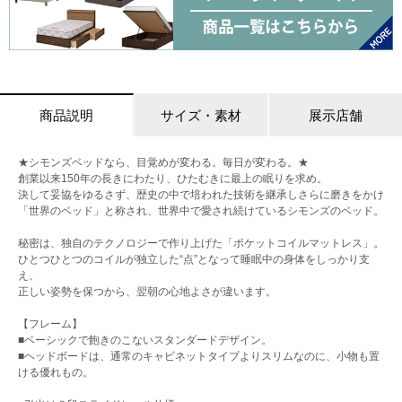
商品説明
サイズ・素材
展示店舗
★シモンズベッドなら、目覚めが変わる。毎日が変わる。★
創業以来150年の長きにわたり、ひたむきに最上の眠りを求め。
決して妥協をゆるさず、歴史の中で培われた技術を継承しさらに磨きをかけ
「世界のベッド」と称され、世界中で愛され続けているシモンズのベッド。
秘密は、独自のテクノロジーで作り上げた「ポケットコイルマットレス」。
ひとつひとつのコイルが独立した“点”となって睡眠中の身体をしっかり支
え、
正しい姿勢を保つから、翌朝の心地よさが違います。
【フレーム】
■ベーシックで飽きのこないスタンダードデザイン。
■ヘッドボードは、通常のキャビネットタイプよりスリムなのに、小物も置
ける優れもの。