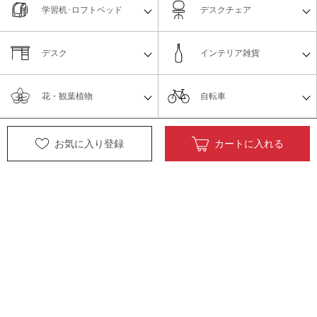
学習机･ロフトベッド
デスクチェア
デスク
インテリア雑貨
花・観葉植物
自転車
ペット用品
オフィス家具
お気に入り登録
カートに入れる
リフォーム
外装
内装
物置
リフォーム_アウトレッ
外構・エクステリア
ト