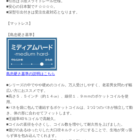
■引出は３段スライドレール仕様。
■安心の日本製でＦ☆☆☆☆。
■深型引出付きは受注生産対応となります。
【マットレス】
【島忠硬さ基準】
島忠硬さ基準の説明はこちら
■シリーズの中でやや硬めのコイル。万人受けしやすく、老若男女問わず幅
広い方におススメです。
■高さ５．５インチ（約１４㎝）、線径１．９ｍｍのポケットコイルを使
用。
■バネを袋に包んで連結するポケットコイルは、1つ1つのバネが独立して動
き、体の形に合わせてフィットします。
■圧縮率40％コイルで高耐久。
■コイルの直径を小さくし、コイル数を増やして耐久性を上げました。
■遊びのあるゆったりした大口径キルティングにすることで、生地が突っ張
らず体を包み込んでくれます。