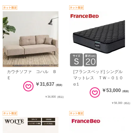
カウチソファ コハル Ｂ
[フランスベッド] シングル
Ｅ
マットレス ＴＷ－０１０
￥31,637
α１
(税抜)
￥53,000
(税抜)
￥34,800
(税込)
￥58,300
(税込)