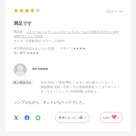
2022.11.18
満足です
商品名：
［ドリームベッド］シングルベッドフレーム E TANTO B サイド40H
WW※マットレス別売
サイズ：S/床板高40
カラー：5Y)WW
何で商品を知りましたか
:店舗
デザイン
:★★★★
使い勝手
:★★★★
no name
購入確認済み
年代:
50代
性別:
男性
住まい:
持ち家マンション
家族構成:
夫婦・子供
主な情報収集先:
インターネット
オンラインショップご利用回数:
10回以上
シンプルながら、オシャレなベッドでした。
参考になった
2
Like!
6