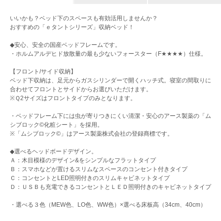
いいかも？ベッド下のスペースも有効活用しませんか？
おすすめの「ｅタントシリーズ」収納ベッド！
◆安心、安全の国産ベッドフレームです。
・ホルムアルデヒド放散量の最も少ないフォースター（F★★★★）仕様。
【フロント/サイド収納】
ベッド下収納は、足元からガスシリンダーで開くハッチ式。寝室の間取りに
合わせてフロントとサイドからお選びいただけます。
※Ｑ2サイズはフロントタイプのみとなります。
・ベッドフレーム下には虫が寄りつきにくい清潔・安心のアース製薬の「ム
シブロック©化粧シート」を採用。
※「ムシブロック©」はアース製薬株式会社の登録商標です。
◆選べるヘッドボードデザイン。
Ａ：木目模様のデザイン&をシンプルなフラットタイプ
Ｂ：スマホなどが置けるスリムなスペースのコンセント付きタイプ
Ｃ：コンセントとLED照明付きのスリムキャビネットタイプ
Ｄ：ＵＳＢも充電できるコンセントとＬＥＤ照明付きのキャビネットタイプ
・選べる３色（MEW色、LO色、WW色）×選べる床板高（34cm、40cm）