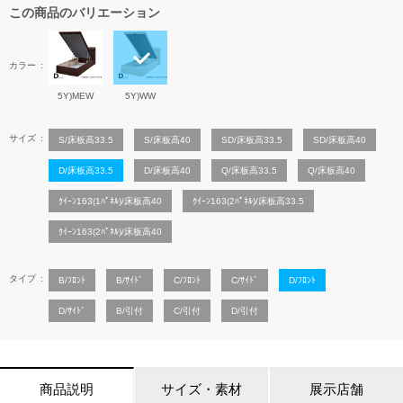
この商品のバリエーション
カラー
5Y)MEW
5Y)WW
サイズ
S/床板高33.5
S/床板高40
SD/床板高33.5
SD/床板高40
D/床板高33.5
D/床板高40
Q/床板高33.5
Q/床板高40
ｸｲｰﾝ163(1ﾊﾟﾈﾙ)/床板高40
ｸｲｰﾝ163(2ﾊﾟﾈﾙ)/床板高33.5
ｸｲｰﾝ163(2ﾊﾟﾈﾙ)/床板高40
タイプ
B/ﾌﾛﾝﾄ
B/ｻｲﾄﾞ
C/ﾌﾛﾝﾄ
C/ｻｲﾄﾞ
D/ﾌﾛﾝﾄ
D/ｻｲﾄﾞ
B/引付
C/引付
D/引付
商品説明
サイズ・素材
展示店舗