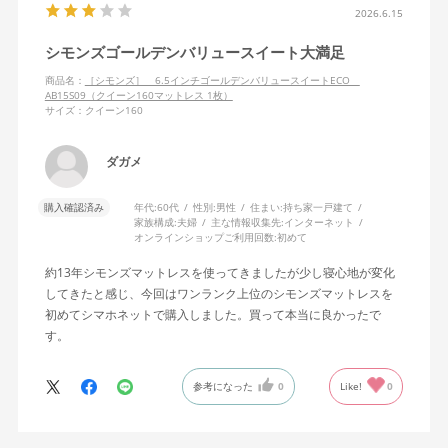
2026.6.15
シモンズゴールデンバリュースイート大満足
商品名：
［シモンズ］ 6.5インチゴールデンバリュースイートECO
AB15S09（クイーン160マットレス 1枚）
サイズ：クイーン160
ダガメ
購入確認済み
年代:
60代
性別:
男性
住まい:
持ち家一戸建て
家族構成:
夫婦
主な情報収集先:
インターネット
オンラインショップご利用回数:
初めて
約13年シモンズマットレスを使ってきましたが少し寝心地が変化
してきたと感じ、今回はワンランク上位のシモンズマットレスを
初めてシマホネットで購入しました。買って本当に良かったで
す。
参考になった
0
Like!
0