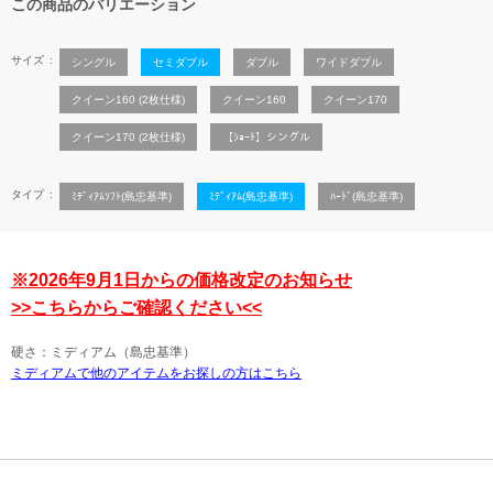
この商品のバリエーション
サイズ
シングル
セミダブル
ダブル
ワイドダブル
クイーン160 (2枚仕様)
クイーン160
クイーン170
クイーン170 (2枚仕様)
【ｼｮｰﾄ】シングル
タイプ
ﾐﾃﾞｨｱﾑｿﾌﾄ(島忠基準)
ﾐﾃﾞｨｱﾑ(島忠基準)
ﾊｰﾄﾞ(島忠基準)
※2026年9月1日からの価格改定のお知らせ
>>こちらからご確認ください<<
硬さ：ミディアム（島忠基準）
ミディアムで他のアイテムをお探しの方はこちら