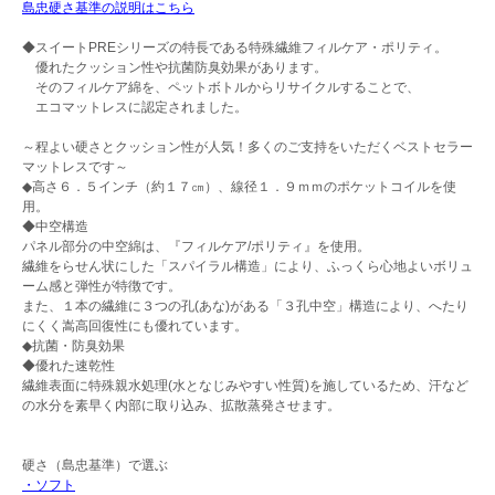
島忠硬さ基準の説明はこちら
◆スイートPREシリーズの特長である特殊繊維フィルケア・ポリティ。
優れたクッション性や抗菌防臭効果があります。
そのフィルケア綿を、ペットボトルからリサイクルすることで、
エコマットレスに認定されました。
～程よい硬さとクッション性が人気！多くのご支持をいただくベストセラー
マットレスです～
◆高さ６．５インチ（約１７㎝）、線径１．９ｍｍのポケットコイルを使
用。
◆中空構造
パネル部分の中空綿は、『フィルケア/ポリティ』を使用。
繊維をらせん状にした「スパイラル構造」により、ふっくら心地よいボリュ
ーム感と弾性が特徴です。
また、１本の繊維に３つの孔(あな)がある「３孔中空」構造により、へたり
にくく嵩高回復性にも優れています。
◆抗菌・防臭効果
◆優れた速乾性
繊維表面に特殊親水処理(水となじみやすい性質)を施しているため、汗など
の水分を素早く内部に取り込み、拡散蒸発させます。
硬さ（島忠基準）で選ぶ
・ソフト