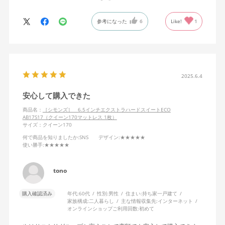
心地が得られました。
とても良い買い物だったと思っています。
参考になった
6
Like!
1
2025.6.4
安心して購入できた
商品名：
［シモンズ］ 6.5インチエクストラハードスイートECO
AB17S17（クイーン170マットレス 1枚）
サイズ：クイーン170
何で商品を知りましたか
:SNS
デザイン
:★★★★★
使い勝手
:★★★★★
tono
購入確認済み
年代:
60代
性別:
男性
住まい:
持ち家一戸建て
家族構成:
二人暮らし
主な情報収集先:
インターネット
オンラインショップご利用回数:
初めて