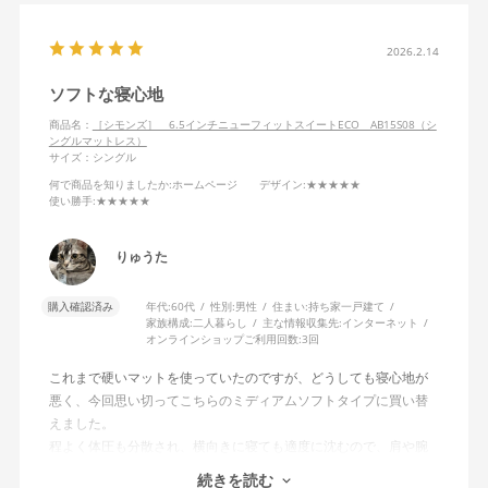
2026.2.14
ソフトな寝心地
商品名：
［シモンズ］ 6.5インチニューフィットスイートECO AB15S08（シ
ングルマットレス）
サイズ：シングル
何で商品を知りましたか
:ホームページ
デザイン
:★★★★★
使い勝手
:★★★★★
りゅうた
購入確認済み
年代:
60代
性別:
男性
住まい:
持ち家一戸建て
家族構成:
二人暮らし
主な情報収集先:
インターネット
オンラインショップご利用回数:
3回
これまで硬いマットを使っていたのですが、どうしても寝心地が
悪く、今回思い切ってこちらのミディアムソフトタイプに買い替
えました。
程よく体圧も分散され、横向きに寝ても適度に沈むので、肩や腕
も痛くならず、これまでとは比べものにならないくらい快適な寝
続きを読む