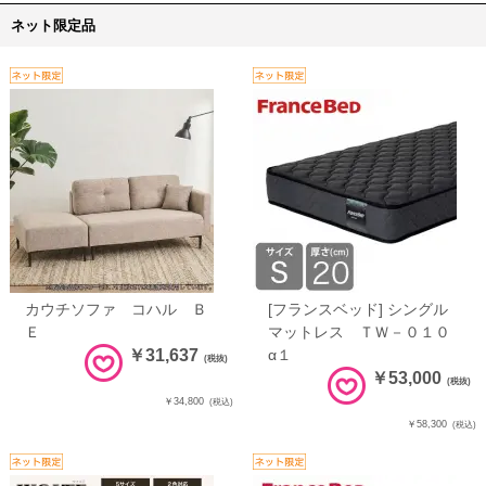
ネット限定品
カウチソファ コハル Ｂ
[フランスベッド] シングル
Ｅ
マットレス ＴＷ－０１０
￥31,637
α１
(税抜)
￥53,000
(税抜)
￥34,800
(税込)
￥58,300
(税込)