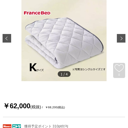
1
/
4
0
￥62,000
(税抜)
￥68,200
(税込)
獲得予定ポイント 310pt付与