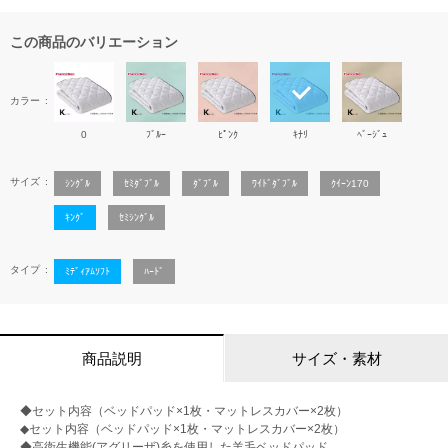
この商品のバリエーション
カラー
0
ﾌﾞﾙｰ
ﾋﾟﾝｸ
ｷﾅﾘ
ﾍﾞｰｼﾞｭ
サイズ
ｼﾝｸﾞﾙ
ｾﾐﾀﾞﾌﾞﾙ
ﾀﾞﾌﾞﾙ
ﾜｲﾄﾞﾀﾞﾌﾞﾙ
ｸｲｰﾝ170
ｷﾝｸﾞ
ｾﾐｼﾝｸﾞﾙ
タイプ
ﾐﾃﾞｨｱﾑｿﾌﾄ
ﾊｰﾄﾞ
商品説明
サイズ・素材
◆セット内容（ベッドパッド×1枚・マットレスカバー×2枚）
◆セット内容（ベッドパッド×1枚・マットレスカバー×2枚）
◆高衛生機能(アグリーザ)糸を使用した羊毛ベッドパッド