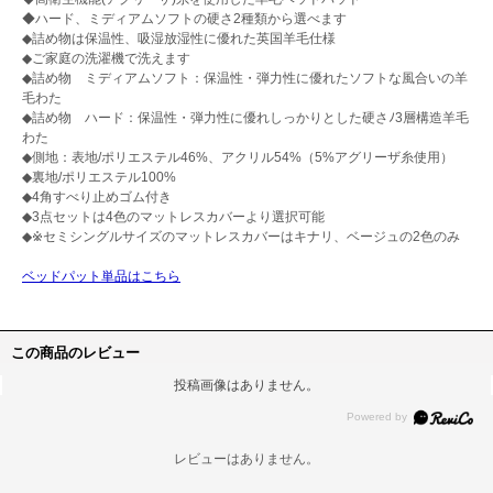
◆ハード、ミディアムソフトの硬さ2種類から選べます
◆詰め物は保温性、吸湿放湿性に優れた英国羊毛仕様
◆ご家庭の洗濯機で洗えます
◆詰め物 ミディアムソフト：保温性・弾力性に優れたソフトな風合いの羊
毛わた
◆詰め物 ハード：保温性・弾力性に優れしっかりとした硬さﾉ3層構造羊毛
わた
◆側地：表地/ポリエステル46%、アクリル54%（5%アグリーザ糸使用）
◆裏地/ポリエステル100%
◆4角すべり止めゴム付き
◆3点セットは4色のマットレスカバーより選択可能
◆※セミシングルサイズのマットレスカバーはキナリ、ベージュの2色のみ
ベッドパット単品はこちら
この商品のレビュー
投稿画像はありません。
レビューはありません。