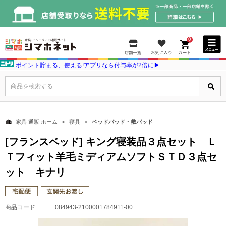
0
ポイント貯まる、使える!アプリなら付与率が2倍に▶
商品を検索する
家具 通販 ホーム
寝具
ベッドパッド・敷パッド
[フランスベッド] キング寝装品３点セット Ｌ
Ｔフィット羊毛ミディアムソフトＳＴＤ３点セ
ット キナリ
商品コード
084943-2100001784911-00