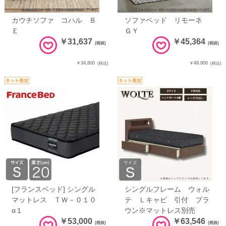
カウチソファ コハル Ｂ
ソファベッド リモーネ
Ｅ
ＧＹ
￥31,637
￥45,364
(税抜)
(税抜)
￥34,800
￥49,900
(税込)
(税込)
[フランスベッド] シングル
シングルフレーム ウォル
マットレス ＴＷ－０１０
テ Ｌキャビ 引付 ブラ
α１
ウン※マットレス別売
￥53,000
￥63,546
(税抜)
(税抜)