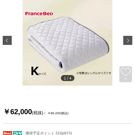
1
/
4
0
￥62,000
(税抜)
￥68,200
(税込)
獲得予定ポイント 310pt付与