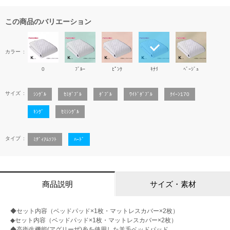
この商品のバリエーション
カラー
0
ﾌﾞﾙｰ
ﾋﾟﾝｸ
ｷﾅﾘ
ﾍﾞｰｼﾞｭ
サイズ
ｼﾝｸﾞﾙ
ｾﾐﾀﾞﾌﾞﾙ
ﾀﾞﾌﾞﾙ
ﾜｲﾄﾞﾀﾞﾌﾞﾙ
ｸｲｰﾝ170
ｷﾝｸﾞ
ｾﾐｼﾝｸﾞﾙ
タイプ
ﾐﾃﾞｨｱﾑｿﾌﾄ
ﾊｰﾄﾞ
商品説明
サイズ・素材
◆セット内容（ベッドパッド×1枚・マットレスカバー×2枚）
◆セット内容（ベッドパッド×1枚・マットレスカバー×2枚）
◆高衛生機能(アグリーザ)糸を使用した羊毛ベッドパッド