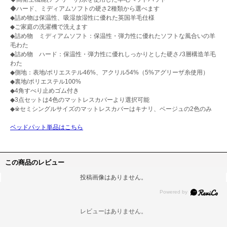
◆ハード、ミディアムソフトの硬さ2種類から選べます
◆詰め物は保温性、吸湿放湿性に優れた英国羊毛仕様
◆ご家庭の洗濯機で洗えます
◆詰め物 ミディアムソフト：保温性・弾力性に優れたソフトな風合いの羊
毛わた
◆詰め物 ハード：保温性・弾力性に優れしっかりとした硬さﾉ3層構造羊毛
わた
◆側地：表地/ポリエステル46%、アクリル54%（5%アグリーザ糸使用）
◆裏地/ポリエステル100%
◆4角すべり止めゴム付き
◆3点セットは4色のマットレスカバーより選択可能
◆※セミシングルサイズのマットレスカバーはキナリ、ベージュの2色のみ
ベッドパット単品はこちら
この商品のレビュー
投稿画像はありません。
レビューはありません。