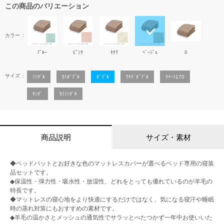
この商品のバリエーション
カラー
ﾌﾞﾙｰ
ﾋﾟﾝｸ
ｷﾅﾘ
ﾍﾞｰｼﾞｭ
0
サイズ
ｼﾝｸﾞﾙ
ｾﾐﾀﾞﾌﾞﾙ
ﾀﾞﾌﾞﾙ
ﾜｲﾄﾞﾀﾞﾌﾞﾙ
ｸｲｰﾝ170
ｷﾝｸﾞ
ｾﾐｼﾝｸﾞﾙ
商品説明
サイズ・素材
◆ベッドパットとお好きな色のマットレスカバーが選べるベッド専用の寝装
品セットです。
◆保温性・弾力性・吸水性・放湿性、どれをとっても優れているのが羊毛の
特長です。
◆マットレスの寝心地をより快適にするだけではなく、気になる寝汗や睡眠
時の蒸れ対策にもおすすめの素材です。
◆羊毛の温かさとメッシュの通気性でサラッとべたつかず一年中お使いいた