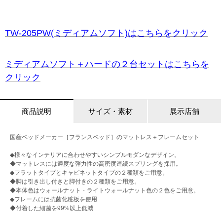
TW-205PW(ミディアムソフト)はこちらをクリック
ミディアムソフト＋ハードの２台セットはこちらを
クリック
商品説明
サイズ・素材
展示店舗
国産ベッドメーカー［フランスベッド］のマットレス＋フレームセット
◆様々なインテリアに合わせやすいシンプルモダンなデザイン。
◆マットレスには適度な弾力性の高密度連続スプリングを採用。
◆フラットタイプとキャビネットタイプの２種類をご用意。
◆脚は引き出し付きと脚付きの２種類をご用意。
◆本体色はウォールナット・ライトウォールナット色の２色をご用意。
◆フレームには抗菌化粧板を使用
◆付着した細菌を99%以上低減