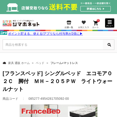
0
ポイント貯まる、使える!アプリなら付与率が2倍に▶
商品を検索する
家具 通販 ホーム
ベッド
フレーム+マットレス
[フランスベッド] シングルベッド エコモア０
２Ｃ 脚付 ＭＨ－２０５ＰＷ ライトウォー
ルナット
商品コード
085277-4954281705092-00