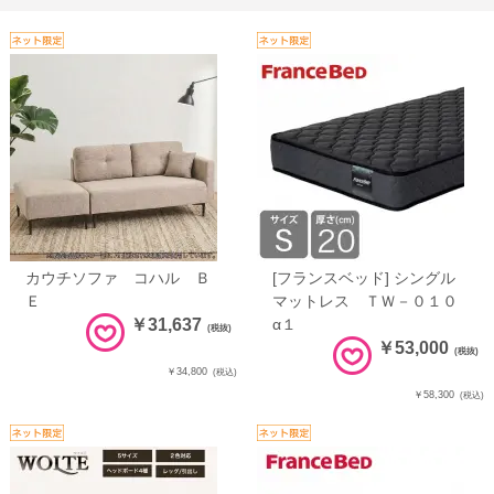
カウチソファ コハル Ｂ
[フランスベッド] シングル
Ｅ
マットレス ＴＷ－０１０
￥31,637
α１
(税抜)
￥53,000
(税抜)
￥34,800
(税込)
￥58,300
(税込)