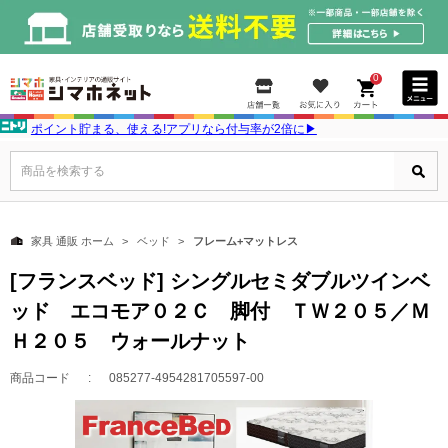
0
ポイント貯まる、使える!アプリなら付与率が2倍に▶
商品を検索する
家具 通販 ホーム
ベッド
フレーム+マットレス
[フランスベッド] シングルセミダブルツインベ
ッド エコモア０２Ｃ 脚付 ＴＷ２０５／Ｍ
Ｈ２０５ ウォールナット
商品コード
085277-4954281705597-00