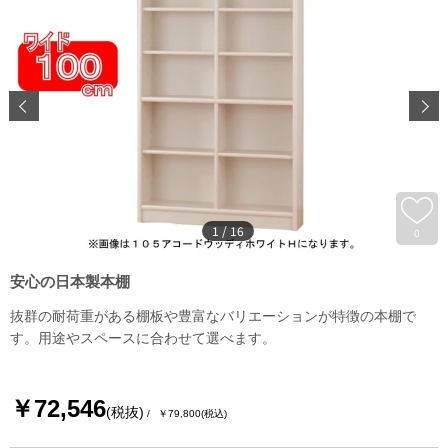
1
/
16
0
安心の日本製本棚
抜群の耐荷重がある棚板や豊富なバリエーションが特徴の本棚で
す。用途やスペースに合わせて選べます。
￥72,546
(税抜)
￥79,800
(税込)