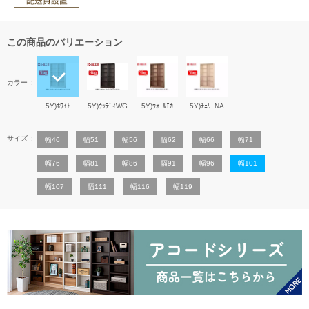
この商品のバリエーション
カラー
5Y)ﾎﾜｲﾄ
5Y)ｳｯﾃﾞｨWG
5Y)ｳｫｰﾙﾓｶ
5Y)ﾁｪﾘｰNA
サイズ
幅46
幅51
幅56
幅62
幅66
幅71
幅76
幅81
幅86
幅91
幅96
幅101
幅107
幅111
幅116
幅119