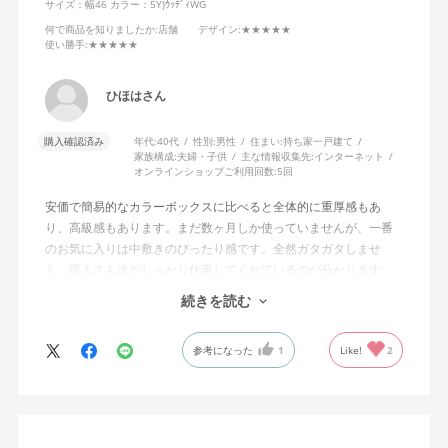
サイズ：幅46
カラー：5Y)ｳｯﾃﾞｨWG
何で商品を知りましたか
:店舗
デザイン
:★★★★★
使い勝手
:★★★★★
ひほはさん
購入確認済み
年代:
40代
性別:
男性
住まい:
持ち家一戸建て
家族構成:
夫婦・子供
主な情報収集先:
インターネット
オンラインショップご利用回数:
5回
安価で簡易的なカラーボックスに比べると全体的に重厚感もあ
り、高級感もあります。まだ数ヶ月しか使っていませんが、一番
のお気に入りは中敷きのぴったり感です。全然ガタガタしませ
ん。職人さん達がしっかり仕事してくれているのが分かります。
色々なサイズで既に３個目の購入です。
続きを読む
また、中敷きも追加で注文できます。
商品は安くはないですが、その分一生使うつもりで購入しまし
参考になった
1
Like!
2
た。