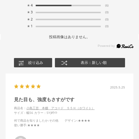
★
4
(6)
★
3
(0)
★
2
(0)
★
1
(0)
投稿画像はありません。
絞り込み
表示：新しい順
2025.5.25
見た目も、強度もさすがです
商品名：
小島工芸 本棚 アコード ５５Ｈ（ホワイト）
サイズ：幅56
カラー：5Y)ﾎﾜｲﾄ
何で商品を知りましたか
:その他
デザイン
:★★★★
使い勝手
:★★★★