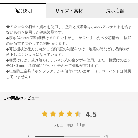
商品説明
サイズ・素材
展示店舗
◆Ｆ☆☆☆☆相当の資材を使用し、塗料と接着剤はホルムアルデヒドを含ま
ないものを使用した健康製品です。
◆厚さ24mmの可動棚板はＭＤＦで中がしっかりつまったベタ芯構造、 抜群
の耐荷重で安心してご利用頂けます。
◆可動棚板は後方に向かって約1度の勾配をつけ、地震の時などに収納物が
落下しにくいようになっています。
◆棚受けには、抜け落ちにくいネジ式の金ダボを使用。また、棚受けのピッ
チは30mm。収納物にぴったり合わせて棚板が置けます。
◆転落防止金具「ボンフック」が４個付いています。（ラバーバンドは付属
していません）
この商品のレビュー
4.5
11
レビュー件数：
件
★
5
(5)