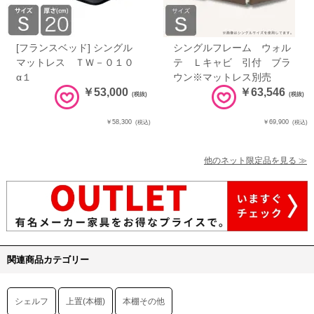
[フランスベッド] シングル
シングルフレーム ウォル
マットレス ＴＷ－０１０
テ Ｌキャビ 引付 ブラ
α１
ウン※マットレス別売
￥53,000
￥63,546
(税抜)
(税抜)
￥58,300
￥69,900
(税込)
(税込)
他のネット限定品を見る ≫
関連商品カテゴリー
シェルフ
上置(本棚)
本棚その他