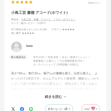
2024.11.1
小島工芸 書棚 アコード(ホワイト)
商品名：
小島工芸 本棚 アコード ７５Ｈ（ホワイト）
サイズ：幅76
カラー：5Y)ﾎﾜｲﾄ
何で商品を知りましたか
:その他
デザイン
:★★★★★
使い勝手
:★★★★★
kate
購入確認済み
年代:
60代
性別:
女性
住まい:
賃貸マンション
家族構成:
二人暮らし
主な情報収集先:
SNS
オンラインショップご利用回数:
10回以上
高さ180㎝、奥行30㎝、幅75㎝の書棚を購入。以前も購入し、よ
かったので2本目です。ホルムアルデヒト無使用、棚板もしっかり
していて反りや割れなどの心配もなく、価格は決して安くはあり
ませんが、それだけの価値はあります。今まで安い物を買っては
粗大ゴミにしてきたので、それはもうやめようと決意しての購
続きを読む
入。シマホネットで注文しましたが、組み立て済みで、部屋の中
の設置したい場所まで丁寧に運んでもらえて、その点も助かりま
参考になった
8
Like!
4
した。