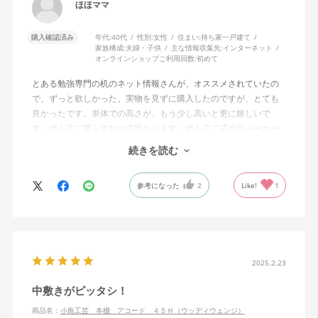
ほほママ
購入確認済み
年代:
40代
性別:
女性
住まい:
持ち家一戸建て
家族構成:
夫婦・子供
主な情報収集先:
インターネット
オンラインショップご利用回数:
初めて
とある勉強専門の机のネット情報さんが、オススメされていたの
で、ずっと欲しかった。実物を見ずに購入したのですが、とても
良かったです。単体での高さが、もう少し高いと更に嬉しいで
す。組み立て要らずなので助かります。組み立て式の別メーカー
さんは、実物見て安っぽく感じました。お値段はしましたが、長
続きを読む
く使えると思います。配送屋さんも丁寧な方達で安心できまし
た。
参考になった
2
Like!
1
2025.2.23
中敷きがピッタシ！
商品名：
小島工芸 本棚 アコード ４５Ｈ（ウッディウェンジ）