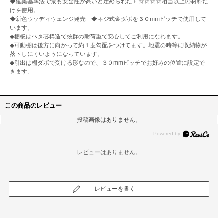
◆建築基準法で最も安全性が高いと定められたＦ☆☆☆☆相当以上の材料だ
けを使用。
◆新色ウッディウェンジ発売 ◆ネジ式金ダボを３０mmピッチで使用して
います。
◆棚板はベタ芯構造で抜群の耐荷重で安心してご利用になれます。
◆可動棚は後方に向かって約１度勾配をつけてます。地震の時等に収納物が
落下しにくいようになっています。
◆引出は棚ダボで受ける形なので、３０mmピッチでお好みの位置に設定で
きます。
この商品のレビュー
投稿画像はありません。
レビューはありません。
レビューを書く