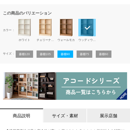
この商品のバリエーション
カラー
ホワイト
チェリーナチュラル
ウォールモカ
ウッディウェンジ
サイズ
書棚120
書棚105
書棚90
書棚75
書棚60
商品説明
サイズ・素材
展示店舗