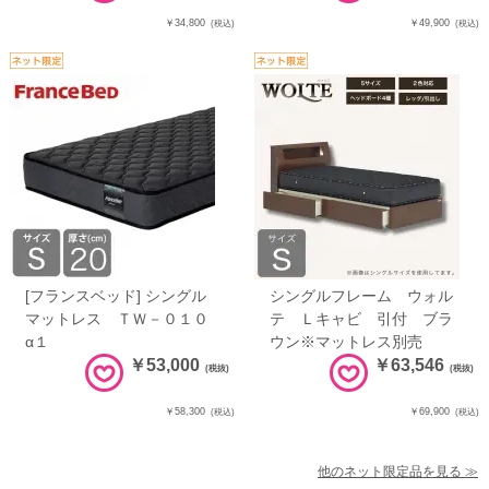
￥34,800
￥49,900
(税込)
(税込)
[フランスベッド] シングル
シングルフレーム ウォル
マットレス ＴＷ－０１０
テ Ｌキャビ 引付 ブラ
α１
ウン※マットレス別売
￥53,000
￥63,546
(税抜)
(税抜)
￥58,300
￥69,900
(税込)
(税込)
他のネット限定品を見る ≫