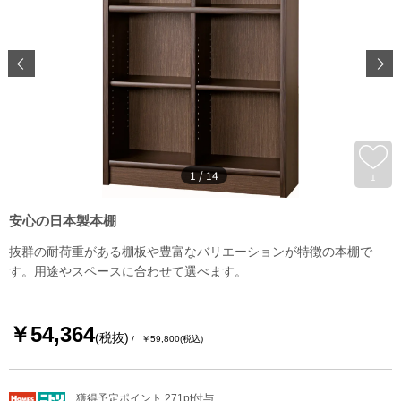
1
/
14
1
安心の日本製本棚
抜群の耐荷重がある棚板や豊富なバリエーションが特徴の本棚で
す。用途やスペースに合わせて選べます。
￥54,364
(税抜)
￥59,800
(税込)
獲得予定ポイント 271pt付与