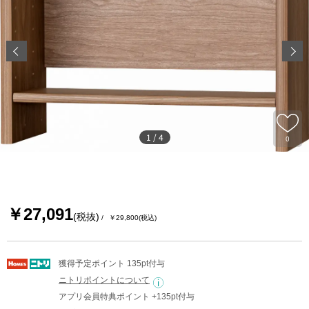
1
/
4
0
￥27,091
(税抜)
￥29,800
(税込)
獲得予定ポイント 135pt付与
ニトリポイントについて
アプリ会員特典ポイント +135pt付与