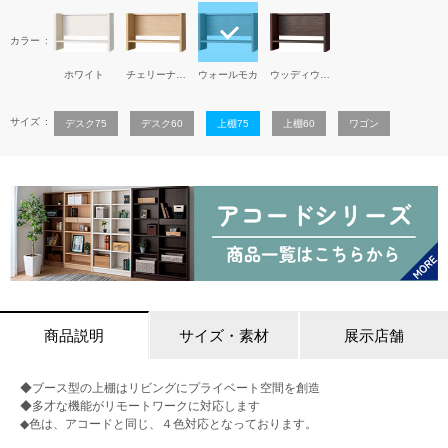
カラー
ホワイト
チェリーナチュラル
ウォールモカ
ウッディウェンジ
サイズ
デスク75
デスク60
上棚75
上棚60
ワゴン
商品説明
サイズ・素材
展示店舗
◆ブース型の上棚はリビングにプライベート空間を創造
◆多才な機能がリモートワークに対応します
◆色は、アコードと同じ、４色対応となっております。