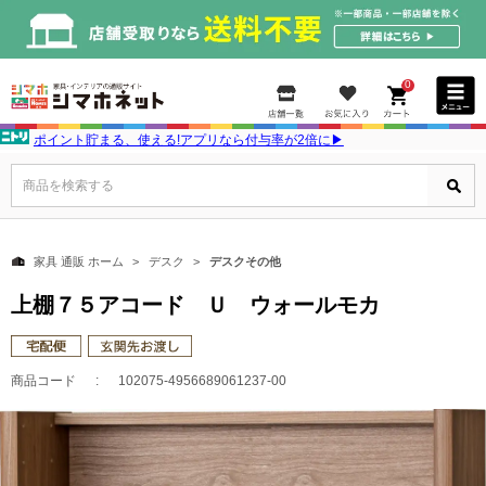
0
ポイント貯まる、使える!アプリなら付与率が2倍に▶
商品を検索する
家具 通販 ホーム
デスク
デスクその他
上棚７５アコード Ｕ ウォールモカ
商品コード
102075-4956689061237-00