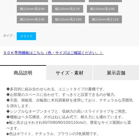
幅110cm×高さ60
幅110cm×高さ70
幅110cm×高さ80
幅110cm×高さ90
幅110cm×高さ100
幅110cm×高さ110
タイプ
スライド
ＳＯＫ専用棚板はこちら（色・サイズはご確認ください。）
商品説明
サイズ・素材
展示店舗
◆多目的に組み合わせられる、ユニットタイプの書棚です。
◆お部屋のスペースに合わせて、すっきりと設置できるのが魅力。
◆天面、側板面、台輪面に木目調素材を使用しており、ナチュラルな雰囲気
を演出します。
◆シンプルなオープンタイプと、収納力の高いスライドタイプをご用意。
◆棚板はベタ芯構造、ダボはねじ込み式で、耐久力にも優れています。
◆幅と高さはそれぞれ60/70/80/90/100/110cmの、豊富なサイズ展開から選
べます。
◆色はホワイト、ナチュラル、ブラウンの3色展開です。