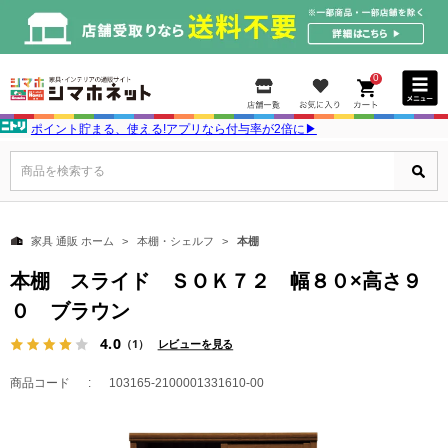
0
ポイント貯まる、使える!アプリなら付与率が2倍に▶
商品を検索する
家具 通販 ホーム
本棚・シェルフ
本棚
本棚 スライド ＳＯＫ７２ 幅８０×高さ９
０ ブラウン
4.0
（1）
レビューを見る
商品コード
103165-2100001331610-00