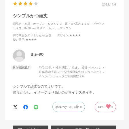
2022.11.6
シンプルかつ頑丈
商品名：
本棚 オープン ＳＯＫ７２ 幅７０×高さ１１０ ブラウン
サイズ：幅70cm×高さ110
カラー：ブラウン
何で商品を知りましたか
:店舗
デザイン
:★★★★
使い勝手
:★★★★
まぁ-BO
購入確認済み
年代:
30代
性別:
男性
住まい:
賃貸マンション
家族構成:
夫婦
主な情報収集先:
インターネット
オンラインショップご利用回数:
2回
シンプルで頑丈なのでよいです。
値段が少し、イメージより高いのがマイナス星イチ。
参考になった
0
Like!
0