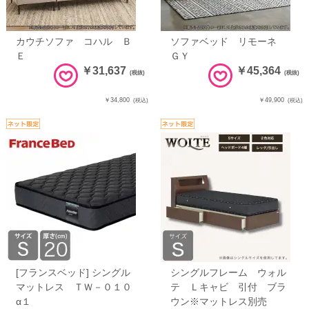
カウチソファ コハル Ｂ
ソファベッド リモーネ
Ｅ
ＧＹ
￥31,637
￥45,364
(税抜)
(税抜)
￥34,800
￥49,900
(税込)
(税込)
[フランスベッド] シングル
シングルフレーム ウォル
マットレス ＴＷ－０１０
テ Ｌキャビ 引付 ブラ
α１
ウン※マットレス別売