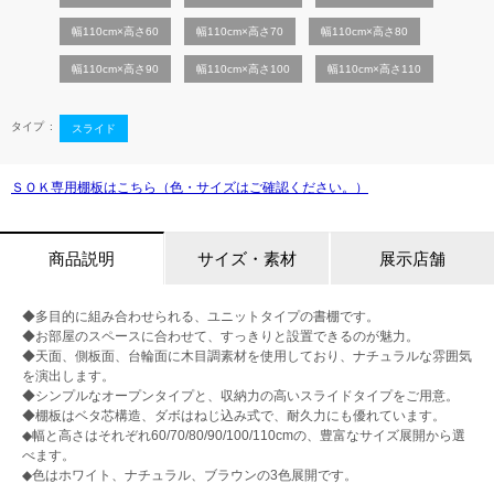
幅110cm×高さ60
幅110cm×高さ70
幅110cm×高さ80
幅110cm×高さ90
幅110cm×高さ100
幅110cm×高さ110
タイプ
スライド
ＳＯＫ専用棚板はこちら（色・サイズはご確認ください。）
商品説明
サイズ・素材
展示店舗
◆多目的に組み合わせられる、ユニットタイプの書棚です。
◆お部屋のスペースに合わせて、すっきりと設置できるのが魅力。
◆天面、側板面、台輪面に木目調素材を使用しており、ナチュラルな雰囲気
を演出します。
◆シンプルなオープンタイプと、収納力の高いスライドタイプをご用意。
◆棚板はベタ芯構造、ダボはねじ込み式で、耐久力にも優れています。
◆幅と高さはそれぞれ60/70/80/90/100/110cmの、豊富なサイズ展開から選
べます。
◆色はホワイト、ナチュラル、ブラウンの3色展開です。