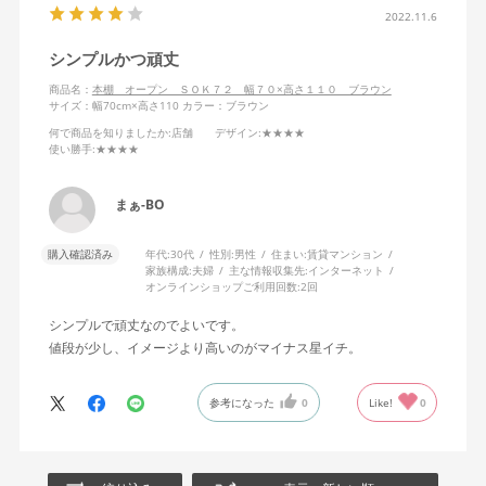
2022.11.6
シンプルかつ頑丈
商品名：
本棚 オープン ＳＯＫ７２ 幅７０×高さ１１０ ブラウン
サイズ：幅70cm×高さ110
カラー：ブラウン
何で商品を知りましたか
:店舗
デザイン
:★★★★
使い勝手
:★★★★
まぁ-BO
購入確認済み
年代:
30代
性別:
男性
住まい:
賃貸マンション
家族構成:
夫婦
主な情報収集先:
インターネット
オンラインショップご利用回数:
2回
シンプルで頑丈なのでよいです。
値段が少し、イメージより高いのがマイナス星イチ。
参考になった
0
Like!
0