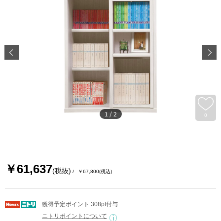
1
/
2
0
￥61,637
(税抜)
￥67,800
(税込)
獲得予定ポイント 308pt付与
ニトリポイントについて