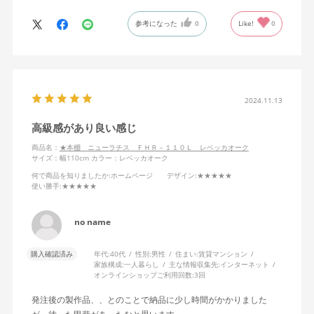
参考になった
0
Like!
0
2024.11.13
高級感があり良い感じ
商品名：
★本棚 ニューラチス ＦＨＲ－１１０Ｌ レベッカオーク
サイズ：幅110cm
カラー：レベッカオーク
何で商品を知りましたか
:ホームページ
デザイン
:★★★★★
使い勝手
:★★★★★
no name
購入確認済み
年代:
40代
性別:
男性
住まい:
賃貸マンション
家族構成:
一人暮らし
主な情報収集先:
インターネット
オンラインショップご利用回数:
3回
発注後の製作品、、とのことで納品に少し時間がかかりました