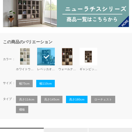
この商品のバリエーション
カラー
ホワイトウッド
レベッカオーク
ウォールナット
ギャンビットウォール
サイズ
幅75cm
幅110cm
タイプ
高さ114cm
高さ145cm
高さ180cm
ローチェスト
棚板