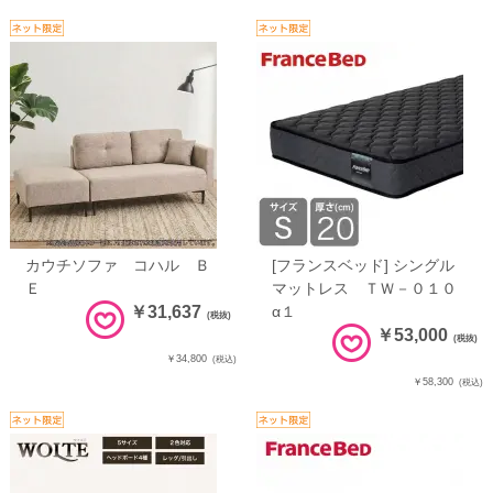
カウチソファ コハル Ｂ
[フランスベッド] シングル
Ｅ
マットレス ＴＷ－０１０
￥31,637
α１
(税抜)
￥53,000
(税抜)
￥34,800
(税込)
￥58,300
(税込)