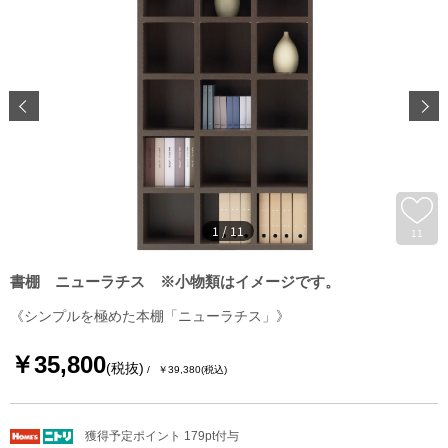
1
/
11
11
書棚 ニューラチス ※小物類はイメージです。
《シンプルを極めた本棚「ニューラチス」》
￥35,800
(税抜)
￥39,380
(税込)
獲得予定ポイント 179pt付与