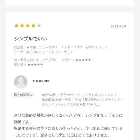
2025.6.24
シンプルでいい
商品名：
★本棚 ニューラチス ＦＢＳ－７５Ｔ ホワイトウッド
サイズ：幅75cm
カラー：ホワイトウッド
何で商品を知りましたか
:店舗
デザイン
:★★★★★
使い勝手
:★★★★★
no name
購入確認済み
年代:
50代
性別:
女性
住まい:
持ち家マンション
家族構成:
夫婦・子供
主な情報収集先:
インターネット
オンラインショップご利用回数:
10回以上
余計な装飾や機能が欲しくなかったので、シンプルなデザインに
満足です。
収納する書籍の重さに偏りがあったのか、少し斜めに傾いてしま
ったのですが、全体として気になるほどではありません。