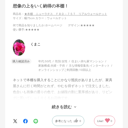
想像の上をいく納得の本棚！
商品名：
★本棚 ニューラチス ＦＢＤ－７５Ｔ リアルウォールナット
サイズ：幅75cm
カラー：ウォールナット
何で商品を知りましたか
:ホームページ
デザイン
:★★★★★
使い勝手
:★★★★★
くまこ
購入確認済み
年代:
50代
性別:
女性
住まい:
持ち家マンション
家族構成:
夫婦・子供
主な情報収集先:
インターネット
オンラインショップご利用回数:
10回以上
ネットで本棚を購入することにかなり抵抗がありましたが、家具
屋さんに行く時間がとれず、やむを得ずネットで注文しました。
色合いも画像の通りの色で、お値段の割に重厚感があり、リビン
グに置いてしっくりくるお品物です。
重い本をかなり入れてみましたが、なんともなく、しっかりした
続きを読む
つくりです。家具を壁と留めるL字型の金属も付いていました。
受け取るまで3週間ほどかかりましたが、平日受け取りで、配置ま
参考になった
0
Like!
0
でお願いしました。
こちらの本棚を選んでよかったと思います。