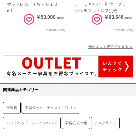
マットレス ＴＷ－０１０
テ Ｌキャビ 引付 ブラ
α１
ウン※マットレス別売
￥53,000
￥63,546
(税抜)
(税抜)
￥58,300
￥69,900
(税込)
(税込)
他のネット限定品を見る ≫
関連商品カテゴリー
学習机
学習ラック・チェスト・ワゴン
ロフトベッド・システムベッド
学習机その他
デスクライト