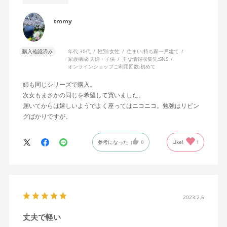
tmmy
購入確認済み
年代:
30代
性別:
女性
住まい:
持ち家一戸建て
家族構成:
夫婦・子供
主な情報収集先:
SNS
オンラインショップご利用回数:
初めて
姉も同じシリーズで購入。
次女もまさかの同じを希望して買いました。
届いてからは嬉しいようでよく座ってはニコニコ。勉強はリビン
グばかりですが。
参考になった
0
Like!
1
2023.2.6
丈夫で軽い