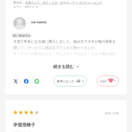
商品名：
木製チェア ＷＣ－１６ ＷＨＧ－ＰＩ ホワイト・ピンク
カラー：ﾎﾜｲﾄ･ﾋﾟﾝｸ
no name
購入確認済み
今度三年生になる娘に購入しました。組み立ての方が娘の身長を
聞いて、ぴったりに組み立ててくれて助かりました。
キャスターの動きもよく、下にはランドセルもしまえて概ね良好
です。デザインもシンプルでかわいいので娘も気に入っていま
す。
続きを読む
参考になった
4
Like!
1
2021.3.28
学習用椅子