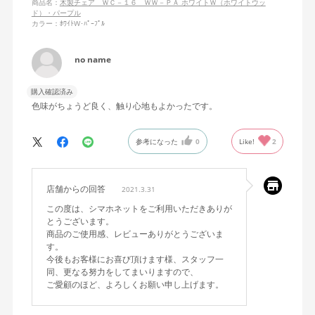
商品名：
木製チェア ＷＣ－１６ ＷＷ－ＰＡ ホワイトＷ（ホワイトウッ
ド）・パープル
カラー：ﾎﾜｲﾄW･ﾊﾟｰﾌﾟﾙ
no name
購入確認済み
色味がちょうど良く、触り心地もよかったです。
参考になった
0
Like!
2
店舗からの回答
2021.3.31
この度は、シマホネットをご利用いただきありが
とうございます。
商品のご使用感、レビューありがとうございま
す。
今後もお客様にお喜び頂けます様、スタッフ一
同、更なる努力をしてまいりますので、
ご愛顧のほど、よろしくお願い申し上げます。