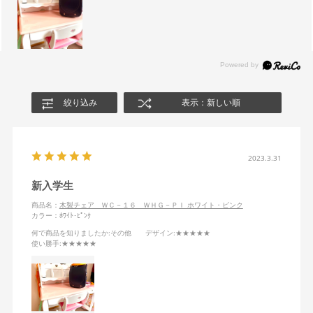
絞り込み
表示：新しい順
2023.3.31
新入学生
商品名：
木製チェア ＷＣ－１６ ＷＨＧ－ＰＩ ホワイト・ピンク
カラー：ﾎﾜｲﾄ･ﾋﾟﾝｸ
何で商品を知りましたか
:その他
デザイン
:★★★★★
使い勝手
:★★★★★