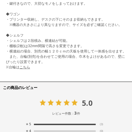
・鍵付きなので、大切なモノをしまっておけます。
◆ワゴン
・プリンター収納し、デスクの下にそのまま収納もできます。
※機器の大きさにより異なりますので、サイズを必ずご確認ください。
◆シェルフ
・シェルフは２段積み、横連結が可能。
・棚板(2枚)は32mm間隔で高さを変更できます。
・横連結の場合、別売の幅１２０ｃｍの天板を使用して一体感を出せます。
また、台輪(別売)を合わせてご使用の場合、巾木をよけがあるので、壁に
ぴったり設置できます。
※台輪は
こちら
この商品のレビュー
5.0
3
レビュー件数：
件
★
5
(3)
★
4
(0)