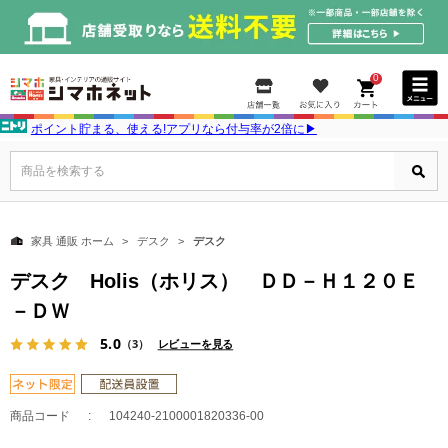
0
ポイント貯まる、使える!アプリなら付与率が2倍に▶
商品を検索する
家具 通販 ホーム
デスク
デスク
デスク Holis（ホリス） ＤＤ－Ｈ１２０Ｅ
－ＤＷ
5.0
（3）
レビューを見る
商品コード
104240-2100001820336-00