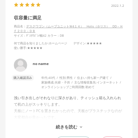
2022.1.2
収容量に満足
商品名：
デスクワゴン（ムーブユニットＷ4１４） Holis（ホリス） DD－Ｈ
Ｆ２００－ＤＢ
サイズ：ﾃﾞｽｸﾜｺﾞﾝ/幅42
カラー：DB
何で商品を知りましたか
:ホームページ
デザイン
:★★★★★
使い勝手
:★★★★★
no name
購入確認済み
年代:
40代
性別:
男性
住まい:
持ち家一戸建て
家族構成:
夫婦・子供
主な情報収集先:
インターネット
オンラインショップご利用回数:
初めて
浅い引き出しがそれなりに深さがあり、ティッシュ箱も入れられ
て机の上がスッキリします。
天板にノートPCを置きたかったので、天板がプラスチックなのが
大変都合が良かったです。
引き出しの取手もクオリティ高くて持ちやすい。
続きを読む
総合的に大満足です。