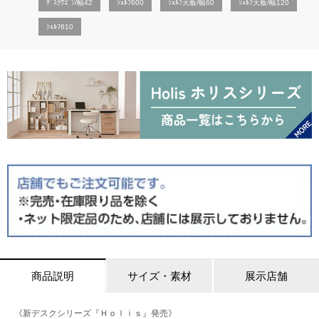
ﾃﾞｽｸﾜｺﾞﾝ/幅42
ｼｪﾙﾌ600
ｼｪﾙﾌ天板/幅60
ｼｪﾙﾌ天板/幅120
ｼｪﾙﾌ610
商品説明
サイズ・素材
展示店舗
《新デスクシリーズ『Ｈｏｌｉｓ』発売》