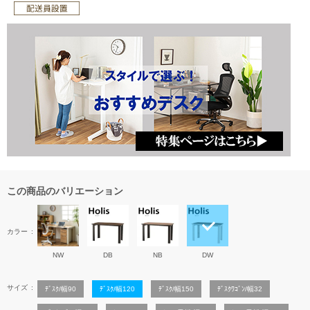
この商品のバリエーション
カラー
NW
DB
NB
DW
サイズ
ﾃﾞｽｸ/幅90
ﾃﾞｽｸ/幅120
ﾃﾞｽｸ/幅150
ﾃﾞｽｸﾜｺﾞﾝ/幅32