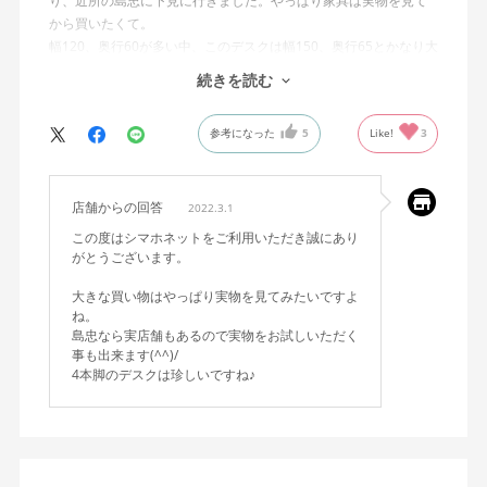
り、近所の島忠に下見に行きました。やっぱり家具は実物を見て
から買いたくて。
幅120、奥行60が多い中、このデスクは幅150、奥行65とかなり大
きめでした。自宅には大き過ぎるかと思ったのですが、思い切っ
続きを読む
て買って正解でした。Holisワゴンとセットで買い、快適な在宅勤
務生活となりました。国産で作りがしっかりしている感じです。
参考になった
5
Like!
3
脚が4本なこと（2面若しくは3面が板で覆われていないこと）、4
脚にコード配線があることも良かったです。
店舗からの回答
2022.3.1
この度はシマホネットをご利用いただき誠にあり
がとうございます。
大きな買い物はやっぱり実物を見てみたいですよ
ね。
島忠なら実店舗もあるので実物をお試しいただく
事も出来ます(^^)/
4本脚のデスクは珍しいですね♪