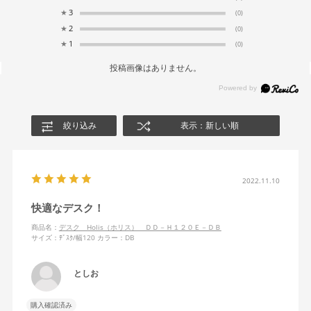
★
3
(0)
★
2
(0)
★
1
(0)
投稿画像はありません。
絞り込み
表示：新しい順
2022.11.10
快適なデスク！
商品名：
デスク Holis（ホリス） ＤＤ－Ｈ１２０Ｅ－ＤＢ
サイズ：ﾃﾞｽｸ/幅120
カラー：DB
としお
購入確認済み