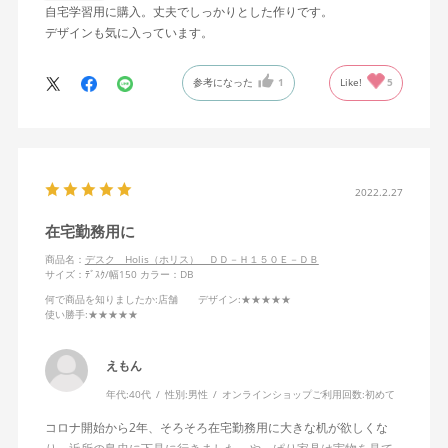
自宅学習用に購入。丈夫でしっかりとした作りです。
デザインも気に入っています。
参考になった
1
Like!
5
2022.2.27
在宅勤務用に
商品名：
デスク Holis（ホリス） ＤＤ－Ｈ１５０Ｅ－ＤＢ
サイズ：ﾃﾞｽｸ/幅150
カラー：DB
何で商品を知りましたか
:店舗
デザイン
:★★★★★
使い勝手
:★★★★★
えもん
年代:
40代
性別:
男性
オンラインショップご利用回数:
初めて
コロナ開始から2年、そろそろ在宅勤務用に大きな机が欲しくな