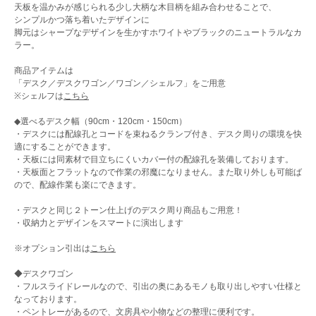
天板を温かみが感じられる少し大柄な木目柄を組み合わせることで、
シンプルかつ落ち着いたデザインに
脚元はシャープなデザインを生かすホワイトやブラックのニュートラルなカ
ラー。
商品アイテムは
「デスク／デスクワゴン／ワゴン／シェルフ」をご用意
※シェルフは
こちら
◆選べるデスク幅（90cm・120cm・150cm）
・デスクには配線孔とコードを束ねるクランプ付き、デスク周りの環境を快
適にすることができます。
・天板には同素材で目立ちにくいカバー付の配線孔を装備しております。
・天板面とフラットなので作業の邪魔になりません。また取り外しも可能ば
ので、配線作業も楽にできます。
・デスクと同じ２トーン仕上げのデスク周り商品もご用意！
・収納力とデザインをスマートに演出します
※オプション引出は
こちら
◆デスクワゴン
・フルスライドレールなので、引出の奥にあるモノも取り出しやすい仕様と
なっております。
・ペントレーがあるので、文房具や小物などの整理に便利です。