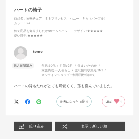
ハートの椅子
商品名：
回転チェア ＥＳプリンセス ハニー ＰＡ（パープル）
カラー：PA
何で商品を知りましたか
:ホームページ
デザイン
:★★★★★
使い勝手
:★★★★★
tomo
購入確認済み
年代:
50代
性別:
女性
住まい:
その他
家族構成:
一人暮らし
主な情報収集先:
SNS
オンラインショップご利用回数:
初めて
ハートの背もたれがとても可愛くて、孫も喜んでいました。
参考になった
0
Like!
1
絞り込み
表示：新しい順