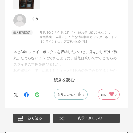
くう
購入確認済み
年代:
50代
性別:
女性
住まい:
持ち家マンション
家族構成:
二人暮らし
主な情報収集先:
インターネット
オンラインショップご利用回数:
2回
本とA4のファイルボックスを収納したいのと、扉を少し空けて湿
気がたまらないようにできるように、値段は高いですがこちらの
スライドの本棚を選びました。
私の確認不足で、写真よりちょっと明るめの色で色を間違えたか
な？と思いましたが、機能的には大満足です。（一番濃い色にす
続きを読む
ればよかった）
扉のあけしめもスムーズです。
参考になった
0
Like!
0
奥行がかなりあるので、本は2列収納しました。
色々な本棚を使いましたが、これが一番いいと思うので、長く使
えそうです。
配送も設置までしてくれて丁寧でした。
絞り込み
表示：新しい順