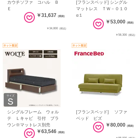
カウチソファ コハル Ｂ
[フランスベッド] シングル
Ｅ
マットレス ＴＷ－０１０
￥31,637
α１
(税抜)
￥53,000
(税抜)
￥34,800
(税込)
￥58,300
(税込)
シングルフレーム ウォル
[フランスベッド] ソファ
テ Ｌキャビ 引付 ブラ
ベッド ピズ
ウン※マットレス別売
￥80,000
(税抜)
￥63,546
(税抜)