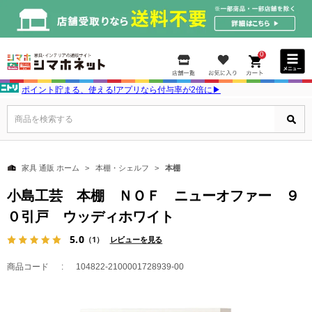
0
ポイント貯まる、使える!アプリなら付与率が2倍に▶
商品を検索する
家具 通販 ホーム
本棚・シェルフ
本棚
小島工芸 本棚 ＮＯＦ ニューオファー ９
０引戸 ウッディホワイト
5.0
（1）
レビューを見る
商品コード
104822-2100001728939-00