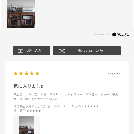
絞り込み
表示：新しい順
2026.7.9
気に入りました
商品名：
小島工芸 本棚 ＮＯＦ ニューオファー ９０引戸 ウォールモカ
サイズ：幅91cm
カラー：5Y)ﾓｶ
何で商品を知りましたか
:ホームページ
デザイン
:★★★★★
使い勝手
:★★★★★