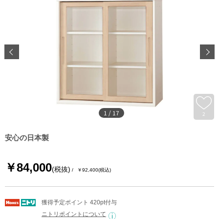
1
/
17
2
安心の日本製
￥84,000
(税抜)
￥92,400
(税込)
獲得予定ポイント 420pt付与
ニトリポイントについて