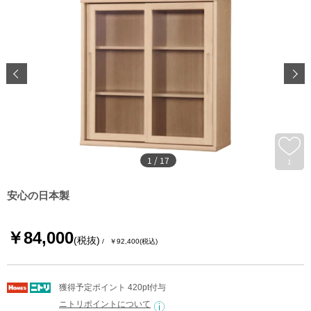
1
/
17
1
安心の日本製
￥84,000
(税抜)
￥92,400
(税込)
獲得予定ポイント 420pt付与
ニトリポイントについて