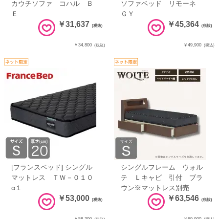
カウチソファ コハル Ｂ
ソファベッド リモーネ
Ｅ
ＧＹ
￥31,637
￥45,364
(税抜)
(税抜)
￥34,800
￥49,900
(税込)
(税込)
[フランスベッド] シングル
シングルフレーム ウォル
マットレス ＴＷ－０１０
テ Ｌキャビ 引付 ブラ
α１
ウン※マットレス別売
￥53,000
￥63,546
(税抜)
(税抜)