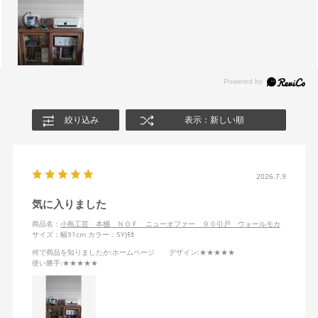
絞り込み
表示：新しい順
2026.7.9
気に入りました
商品名：
小島工芸 本棚 ＮＯＦ ニューオファー ９０引戸 ウォールモカ
サイズ：幅91cm
カラー：5Y)ﾓｶ
何で商品を知りましたか
:ホームページ
デザイン
:★★★★★
使い勝手
:★★★★★