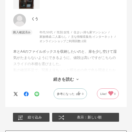
くう
購入確認済み
年代:
50代
性別:
女性
住まい:
持ち家マンション
家族構成:
二人暮らし
主な情報収集先:
インターネット
オンラインショップご利用回数:
2回
本とA4のファイルボックスを収納したいのと、扉を少し空けて湿
気がたまらないようにできるように、値段は高いですがこちらの
スライドの本棚を選びました。
私の確認不足で、写真よりちょっと明るめの色で色を間違えたか
な？と思いましたが、機能的には大満足です。（一番濃い色にす
続きを読む
ればよかった）
扉のあけしめもスムーズです。
参考になった
0
Like!
0
奥行がかなりあるので、本は2列収納しました。
色々な本棚を使いましたが、これが一番いいと思うので、長く使
えそうです。
配送も設置までしてくれて丁寧でした。
絞り込み
表示：新しい順