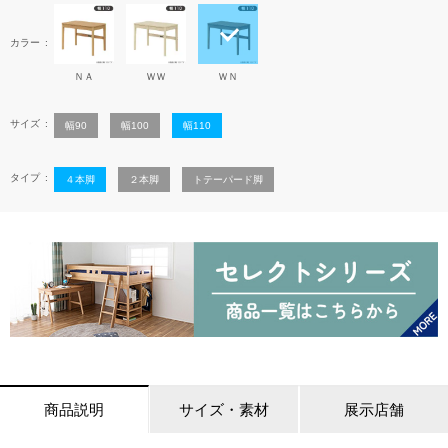
カラー
ＮＡ
ＷＷ
ＷＮ
サイズ
幅90
幅100
幅110
タイプ
４本脚
２本脚
トテーパード脚
商品説明
サイズ・素材
展示店舗