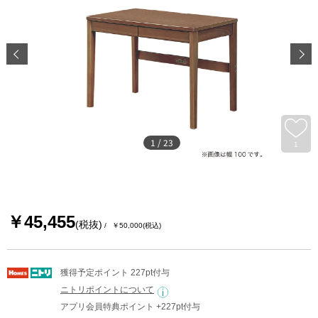
1
/
23
1
￥45,455
(税抜)
￥50,000
(税込)
獲得予定ポイント 227pt付与
ニトリポイントについて
アプリ会員特典ポイント +227pt付与