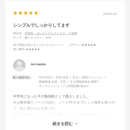
2024.5.20
シンプルでしっかりしてます
商品名：
学習机 セレクトデスク１１０ ４本脚
サイズ：幅110
カラー：ＷＷ
何で商品を知りましたか
:ホームページ
デザイン
:★★★★★
使い勝手
:★★★★★
no name
購入確認済み
年代:
40代
性別:
女性
住まい:
賃貸マンション
家族構成:
夫婦・子供
主な情報収集先:
新聞
オンラインショップご利用回数:
初めて
中学生になった子の勉強机として購入しました。
今は教科書とノートのほか、ノートPCやタブレット端末も使うの
で、幅と奥行きが必要です。
サイズがちょうどいい、色を選べる、シンプルなデザイン、コン
セント付きでケーブルを通す隙間がある、安っぽくない、という
続きを読む
ことで選びました。大満足です。