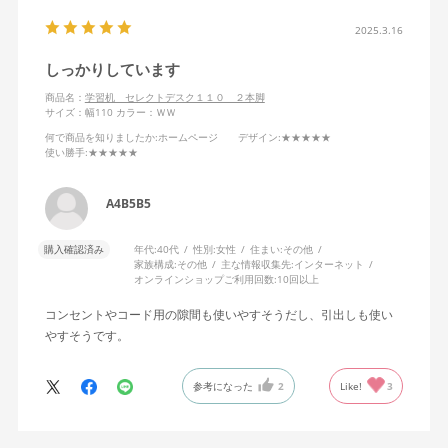
2025.3.16
しっかりしています
商品名：
学習机 セレクトデスク１１０ ２本脚
サイズ：幅110
カラー：ＷＷ
何で商品を知りましたか
:ホームページ
デザイン
:★★★★★
使い勝手
:★★★★★
A4B5B5
購入確認済み
年代:
40代
性別:
女性
住まい:
その他
家族構成:
その他
主な情報収集先:
インターネット
オンラインショップご利用回数:
10回以上
コンセントやコード用の隙間も使いやすそうだし、引出しも使い
やすそうです。
参考になった
2
Like!
3