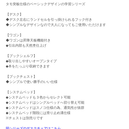
タモ突板仕様のベーシックデザインの学習シリーズ
【デスク】
◆デスク左右にランドセルを引っ掛けられるフック付き
◆シンプルなデザインなので大人になってもご使用いただけます
【ワゴン】
◆ワゴンは昇降天板機能付き
◆引出内部も天然杢仕上げ
【ブックシェルフ】
◆取り出しやすいオープンタイプ
◆本をたっぷり収納できます
【ブックチェスト】
◆シンプルで使い勝手のいい仕様
【システムベッド】
◆システムベッドも３色からセレクト可能
◆システムベッドはシングルベッドへ切り替え可能
◆システムベッドはスノコ仕様の為、通気性が抜群
◆システムベッド階段には滑り止め溝仕様
※チェストは別売りです
同シリーズのデスクチェアはこちら