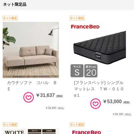
ネット限定品
カウチソファ コハル Ｂ
[フランスベッド] シングル
Ｅ
マットレス ＴＷ－０１０
￥31,637
α１
(税抜)
￥53,000
(税抜)
￥34,800
(税込)
￥58,300
(税込)