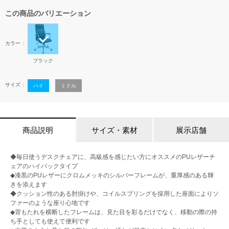
この商品のバリエーション
カラー
ブラック
サイズ
ハイ
ミドル
商品説明
サイズ・素材
展示店舗
◆毎日使うデスクチェアに、高級感を感じたい方にオススメのPUレザーチ
ェアのハイバックタイプ
◆漆黒のPUレザーにクロムメッキのシルバーフレームが、重厚感のある輝
きを添えます
◆クッション性のある肘掛けや、コイルスプリングを採用した座面によりソ
ファーのような座り心地です
◆背もたれを横断したフレームは、見た目を彩るだけでなく、移動の際の持
ち手としても使えて便利です