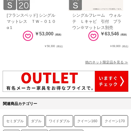
[フランスベッド] シングル
シングルフレーム ウォル
マットレス ＴＷ－０１０
テ Ｌキャビ 引付 ブラ
α１
ウン※マットレス別売
￥53,000
￥63,546
(税抜)
(税抜)
￥58,300
￥69,900
(税込)
(税込)
他のネット限定品を見る ≫
関連商品カテゴリー
セミダブル
ダブル
ワイドダブル
クイーン160
クイーン170