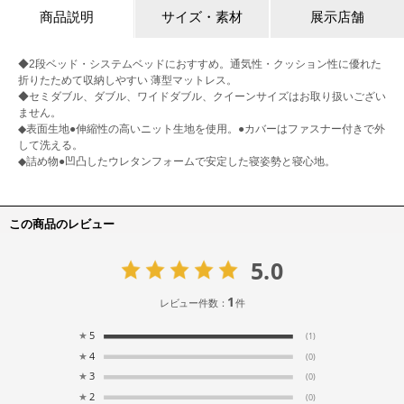
商品説明
サイズ・素材
展示店舗
◆2段ベッド・システムベッドにおすすめ。通気性・クッション性に優れた
折りたためて収納しやすい 薄型マットレス。
◆セミダブル、ダブル、ワイドダブル、クイーンサイズはお取り扱いござい
ません。
◆表面生地●伸縮性の高いニット生地を使用。●カバーはファスナー付きで外
して洗える。
◆詰め物●凹凸したウレタンフォームで安定した寝姿勢と寝心地。
この商品のレビュー
5.0
1
レビュー件数：
件
★
5
(1)
★
4
(0)
★
3
(0)
★
2
(0)