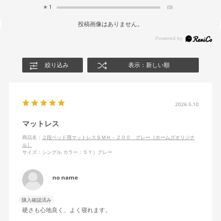
★
1
(0)
投稿画像はありません。
絞り込み
表示：新しい順
2026.5.10
マットレス
商品名：
２段ベッド用マットレスＳＭＨ－２００ グレー［ホームズオリジナ
ル］
サイズ：シングル
カラー：５Ｙ）グレー
no name
購入確認済み
硬さも心地良く、よく寝れます。