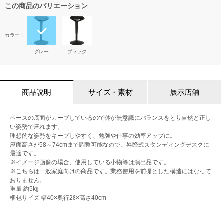
この商品のバリエーション
カラー
グレー
ブラック
商品説明
サイズ・素材
展示店舗
ベースの底面がカーブしているので体が無意識にバランスをとり自然と正し
い姿勢で座れます。
理想的な姿勢をキープしやすく、勉強や仕事の効率アップに。
座面高さが58～74cmまで調整可能なので、昇降式スタンディングデスクに
最適です。
※イメージ画像の場合、使用している小物等は演出品です。
※こちらは一般家庭向けの商品です。業務使用を前提とした構造にはなって
おりません。
重量 約5kg
梱包サイズ 幅40×奥行28×高さ40cm