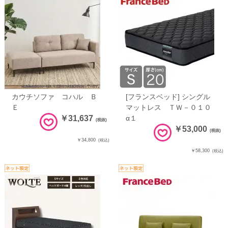
カウチソファ コハル Ｂ
[フランスベッド] シングル
Ｅ
マットレス ＴＷ－０１０
￥31,637
α１
(税抜)
￥53,000
(税抜)
￥34,800
(税込)
￥58,300
(税込)