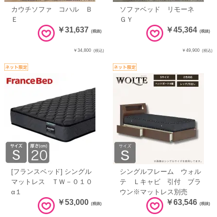
カウチソファ コハル Ｂ
ソファベッド リモーネ
Ｅ
ＧＹ
￥31,637
￥45,364
(税抜)
(税抜)
￥34,800
￥49,900
(税込)
(税込)
[フランスベッド] シングル
シングルフレーム ウォル
マットレス ＴＷ－０１０
テ Ｌキャビ 引付 ブラ
α１
ウン※マットレス別売
￥53,000
￥63,546
(税抜)
(税抜)