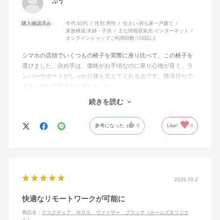
ぶう
購入確認済み
年代:
40代
性別:
男性
住まい:
持ち家一戸建て
家族構成:
夫婦・子供
主な情報収集先:
インターネット
オンラインショップご利用回数:
10回以上
シマホの店頭でいくつもの椅子を実際に座り比べて、この椅子を
選びました。決め手は、価格がお手頃なのに座り心地が良く、ラ
ンバーサポートがしっかり腰を支えてくれる点です。腰痛持ちで
も座っていてラクだと感じました。
リクライニングも硬すぎず、自然な力でスムーズに後ろへ倒れる
続きを読む
のが快適です。肘掛けは高さと角度を変えられるので、作業姿勢
に合わせやすいのも良いところ。さらにフットレスト付きで足を
参考になった
0
Like!
0
伸ばして休憩でき、在宅作業にも向いていると思います。
総合的に、価格以上に多機能で非常に満足しています。
2025.10.2
快適なリモートワークが可能に
商品名：
デスクチェア ＭＯＳ ヴァイザー ブラック［ホームズオリジナ
ル］