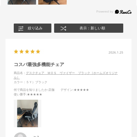
絞り込み
表示：新しい順
2026.1.25
コスパ最強多機能チェア
商品名：
デスクチェア ＭＯＳ ヴァイザー ブラック［ホームズオリジナ
ル］
カラー：５Ｙ）ブラック
何で商品を知りましたか
:店舗
デザイン
:★★★★★
使い勝手
:★★★★★