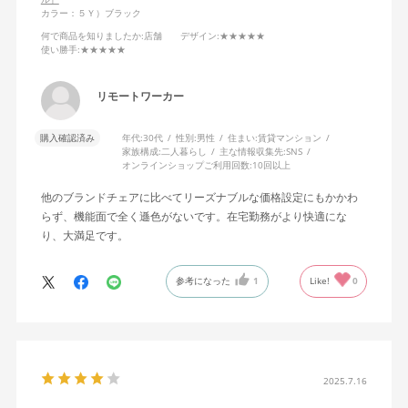
カラー：５Ｙ）ブラック
何で商品を知りましたか
:店舗
デザイン
:★★★★★
使い勝手
:★★★★★
リモートワーカー
購入確認済み
年代:
30代
性別:
男性
住まい:
賃貸マンション
家族構成:
二人暮らし
主な情報収集先:
SNS
オンラインショップご利用回数:
10回以上
他のブランドチェアに比べてリーズナブルな価格設定にもかかわ
らず、機能面で全く遜色がないです。在宅勤務がより快適にな
り、大満足です。
参考になった
1
Like!
0
2025.7.16