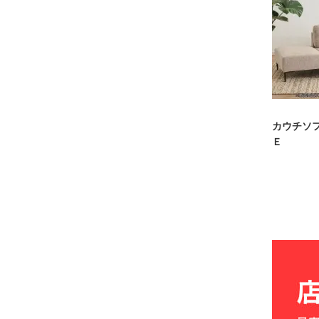
カウチソ
Ｅ