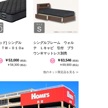
ッド] シングル
シングルフレーム ウォル
 ＴＷ－０１０α
テ Ｌキャビ 引付 ブラ
ウン※マットレス別売
￥53,000
￥63,546
(税抜)
(税抜)
￥58,300
￥69,900
(税込)
(税込)
他のネット限定品を見る ≫