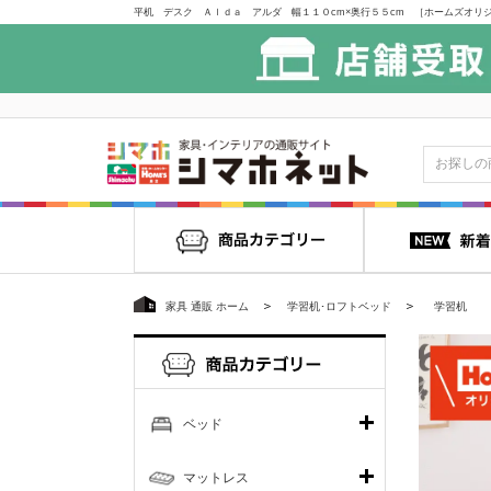
家具 通販 ホーム
学習机･ロフトベッド
学習机
ベッド
マットレス