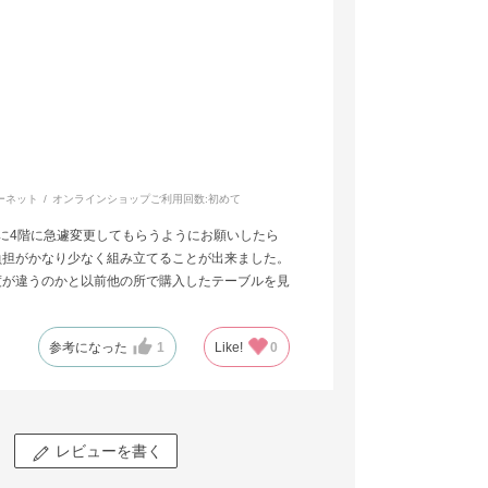
ーネット
オンラインショップご利用回数:
初めて
に4階に急遽変更してもらうようにお願いしたら
負担がかなり少なく組み立てることが出来ました。
度が違うのかと以前他の所で購入したテーブルを見
参考になった
1
Like!
0
レビューを書く