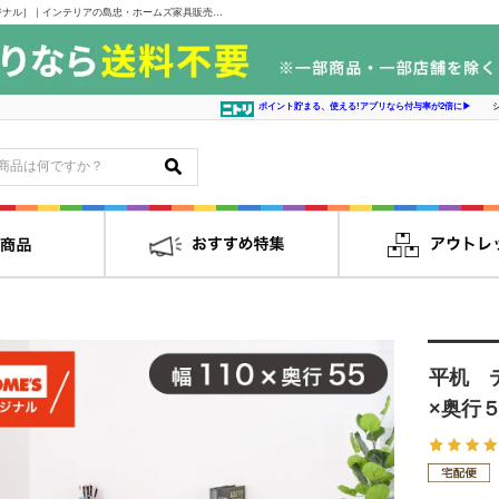
平机 デスク Ａｌｄａ アルダ 幅１１０cm×奥行５５cm ［ホームズオリジナル］｜インテリアの島忠・ホームズ家具販売通販サイト シマホネット
ポイント貯まる、使える!アプリなら付与率が2倍に▶
平机 
×奥行