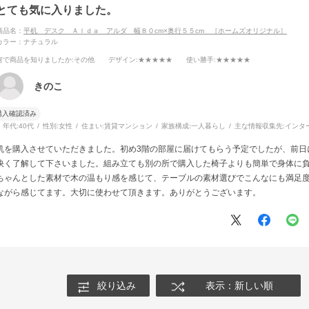
とても気に入りました。
商品名：
平机 デスク Ａｌｄａ アルダ 幅８０cm×奥行５５cm ［ホームズオリジナル］
カラー：ナチュラル
何で商品を知りましたか
:その他
デザイン
:★★★★★
使い勝手
:★★★★★
きのこ
購入確認済み
年代:
40代
性別:
女性
住まい:
賃貸マンション
家族構成:
一人暮らし
主な情報収集先:
インタ
机を購入させていただきました。初め3階の部屋に届けてもらう予定でしたが、前日
快く了解して下さいました。組み立ても別の所で購入した椅子よりも簡単で身体に
ちゃんとした素材で木の温もり感を感じて、テーブルの素材選びでこんなにも満足
ながら感じてます。大切に使わせて頂きます。ありがとうございます。
絞り込み
表示：新しい順