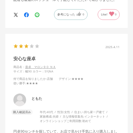
参考になった
0
Like!
0
2025.4.11
安心な座卓
商品名：
座卓 マロン９０ ＮＡ
サイズ：幅90
カラー：5Y)NA
何で商品を知りましたか
:店舗
デザイン
:★★★★
使い勝手
:★★★★
ともた
購入確認済み
年代:
40代
性別:
女性
住まい:
持ち家一戸建て
家族構成:
夫婦
主な情報収集先:
インターネット
オンラインショップご利用回数:
初めて
円卓90センチを探していて、お店で見かけ手気に入り購入しまし