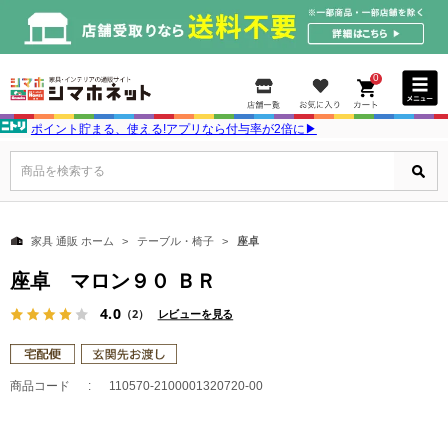
0
ポイント貯まる、使える!アプリなら付与率が2倍に▶
商品を検索する
家具 通販 ホーム
テーブル・椅子
座卓
座卓 マロン９０ ＢＲ
4.0
（2）
レビューを見る
商品コード
110570-2100001320720-00