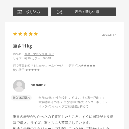
絞り込み
表示：新しい順
2025.8.17
重さ11kg
商品名：
座卓 マロン９０ ＢＲ
サイズ：幅90
カラー：5Y)BR
何で商品を知りましたか
:ホームページ
デザイン
:★★★★★
使い勝手
:★★★★★
no name
購入確認済み
年代:
50代
性別:
女性
住まい:
持ち家一戸建て
家族構成:
その他
主な情報収集先:
インターネット
オンラインショップご利用回数:
初めて
重量の表記がなかったので質問したところ、すぐに回答があり即
決で購入。サイズ、重さ共に大変満足しています。
配達も最速のスケジュールで手配していただいて助かりました。