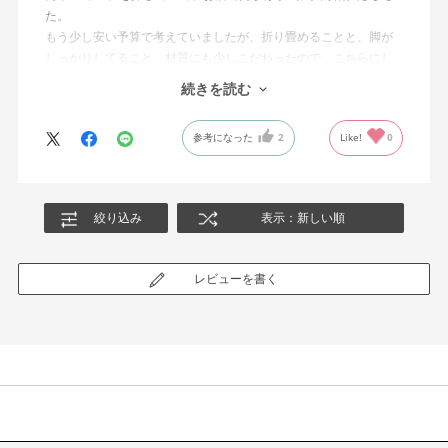
た。
もう少し安い予算で考えていましたが、折り畳めることと、脚が
しっかりしてること、材質にも少しこだわったので、こちらにし
ました。
続きを読む
杢目は店頭のものよりはっきり入っていましたが、節もなく良か
ったです。
参考になった
2
Like!
0
脚の折り畳みも軽くて容易にできますし、
本体も女性でも運べるくらいの重さです。
絞り込み
表示：新しい順
レビューを書く