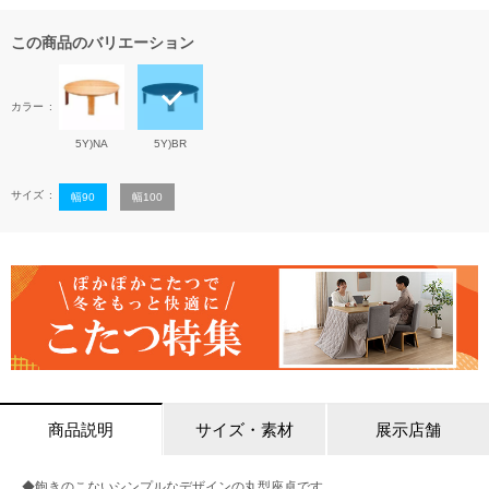
この商品のバリエーション
カラー
5Y)NA
5Y)BR
サイズ
幅90
幅100
商品説明
サイズ・素材
展示店舗
◆飽きのこないシンプルなデザインの丸型座卓です。