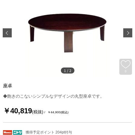
1
/
2
0
座卓
◆飽きのこないシンプルなデザインの丸型座卓です。
￥40,819
(税抜)
￥44,900
(税込)
獲得予定ポイント 204pt付与