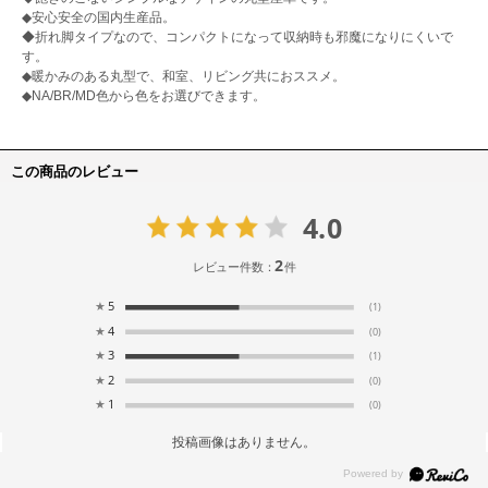
◆安心安全の国内生産品。
◆折れ脚タイプなので、コンパクトになって収納時も邪魔になりにくいで
す。
◆暖かみのある丸型で、和室、リビング共におススメ。
◆NA/BR/MD色から色をお選びできます。
この商品のレビュー
4.0
2
レビュー件数：
件
★
5
(1)
★
4
(0)
★
3
(1)
★
2
(0)
★
1
(0)
投稿画像はありません。