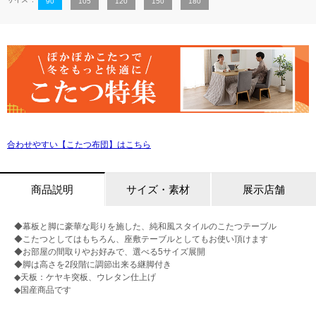
90
105
120
150
180
合わせやすい【こたつ布団】はこちら
商品説明
サイズ・素材
展示店舗
◆幕板と脚に豪華な彫りを施した、純和風スタイルのこたつテーブル
◆こたつとしてはもちろん、座敷テーブルとしてもお使い頂けます
◆お部屋の間取りやお好みで、選べる5サイズ展開
◆脚は高さを2段階に調節出来る継脚付き
◆天板：ケヤキ突板、ウレタン仕上げ
◆国産商品です