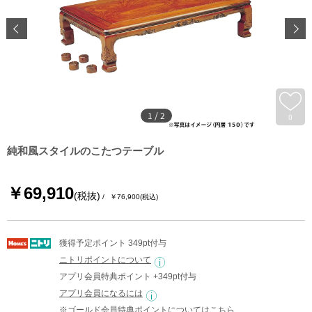
1
/
2
0
純和風スタイルのこたつテーブル
￥69,910
(税抜)
￥76,900
(税込)
獲得予定ポイント 349pt付与
ニトリポイントについて
アプリ会員特典ポイント +349pt付与
アプリ会員になるには
※ゴールド会員特典ポイントについては
こちら