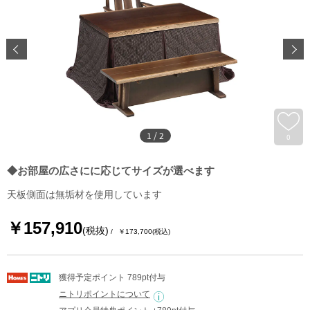
1
/
2
0
◆お部屋の広さにに応じてサイズが選べます
天板側面は無垢材を使用しています
￥157,910
(税抜)
￥173,700
(税込)
獲得予定ポイント 789pt付与
ニトリポイントについて