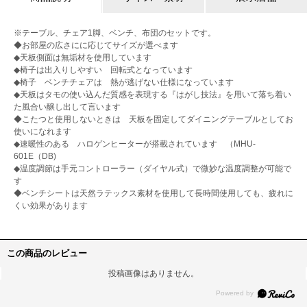
※テーブル、チェア1脚、ベンチ、布団のセットです。
◆お部屋の広さにに応じてサイズが選べます
◆天板側面は無垢材を使用しています
◆椅子は出入りしやすい 回転式となっています
◆椅子 ベンチチェアは 熱が逃げない仕様になっています
◆天板はタモの使い込んだ質感を表現する『はがし技法』を用いて落ち着い
た風合い醸し出して言います
◆こたつと使用しないときは 天板を固定してダイニングテーブルとしてお
使いになれます
◆速暖性のある ハロゲンヒーターが搭載されています （MHU-
601E（DB)
◆温度調節は手元コントローラー（ダイヤル式）で微妙な温度調整が可能で
す
◆ベンチシートは天然ラテックス素材を使用して長時間使用しても、疲れに
くい効果があります
この商品のレビュー
投稿画像はありません。