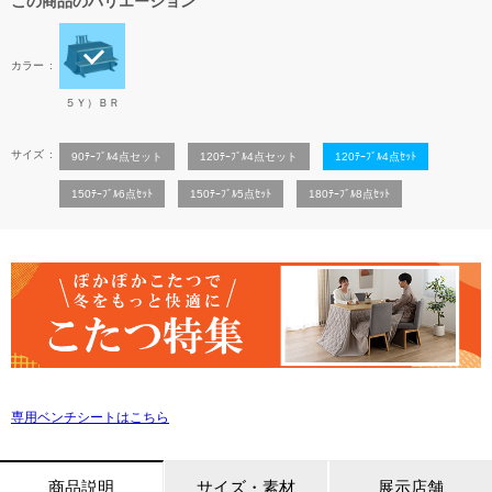
この商品のバリエーション
カラー
５Ｙ）ＢＲ
サイズ
90ﾃｰﾌﾞﾙ4点セット
120ﾃｰﾌﾞﾙ4点セット
120ﾃｰﾌﾞﾙ4点ｾｯﾄ
150ﾃｰﾌﾞﾙ6点ｾｯﾄ
150ﾃｰﾌﾞﾙ5点ｾｯﾄ
180ﾃｰﾌﾞﾙ8点ｾｯﾄ
専用ベンチシートはこちら
商品説明
サイズ・素材
展示店舗