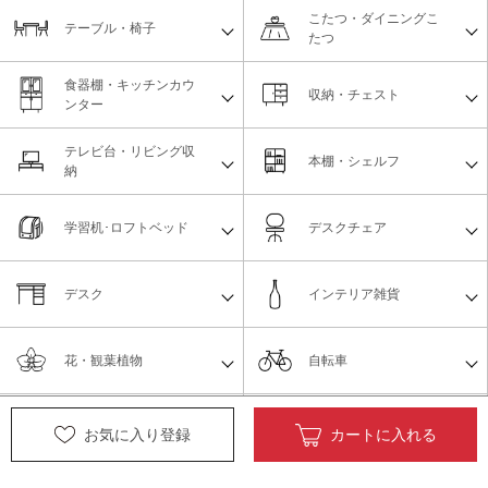
こたつ・ダイニングこ
テーブル・椅子
たつ
食器棚・キッチンカウ
収納・チェスト
ンター
テレビ台・リビング収
本棚・シェルフ
納
学習机･ロフトベッド
デスクチェア
デスク
インテリア雑貨
花・観葉植物
自転車
ペット用品
オフィス家具
お気に入り登録
カートに入れる