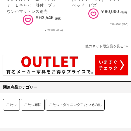
テ Ｌキャビ 引付 ブラ
ベッド ピズ
ウン※マットレス別売
￥80,000
(税抜)
￥63,546
(税抜)
￥88,000
(税込)
￥69,900
(税込)
他のネット限定品を見る ≫
関連商品カテゴリー
こたつ
こたつ布団
こたつ・ダイニングこたつその他