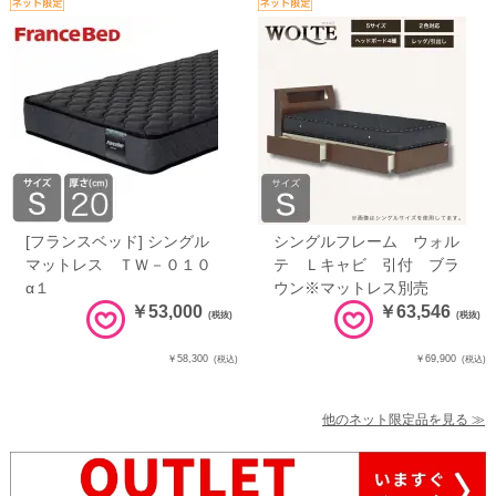
[フランスベッド] シングル
シングルフレーム ウォル
マットレス ＴＷ－０１０
テ Ｌキャビ 引付 ブラ
α１
ウン※マットレス別売
￥53,000
￥63,546
(税抜)
(税抜)
￥58,300
￥69,900
(税込)
(税込)
他のネット限定品を見る ≫