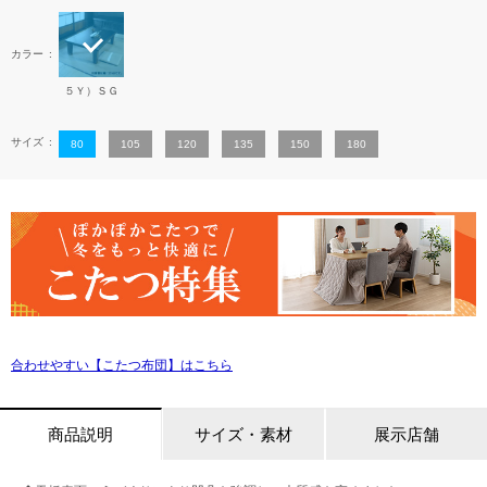
カラー
５Ｙ）ＳＧ
サイズ
80
105
120
135
150
180
合わせやすい【こたつ布団】はこちら
商品説明
サイズ・素材
展示店舗