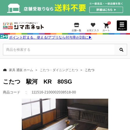
0
ポイント貯まる、使える!アプリなら付与率が2倍に▶
商品を検索する
家具 通販 ホーム
こたつ・ダイニングこたつ
こたつ
こたつ 駿河 KR 80SG
商品コード
111516-2100002038518-00