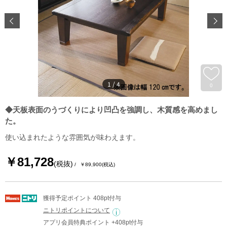
1
/
4
0
◆天板表面のうづくりにより凹凸を強調し、木質感を高めまし
た。
使い込まれたような雰囲気が味わえます。
￥81,728
(税抜)
￥89,900
(税込)
獲得予定ポイント 408pt付与
ニトリポイントについて
アプリ会員特典ポイント +408pt付与