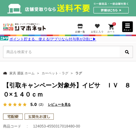
0
ポイント貯まる、使える!アプリなら付与率が2倍に▶
商品を検索する
家具 通販 ホーム
カーペット・ラグ
ラグ
【引取キャンペーン対象外】イビサ ＩＶ ８
０×１４０ｃｍ
5.0
（2）
レビューを見る
商品コード
124053-4550317018480-00