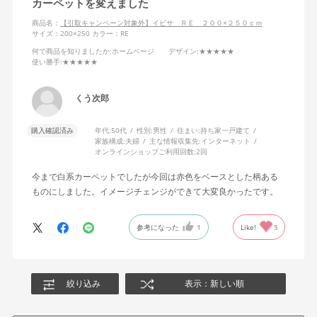
カーペットを変えました
商品名：
【引取キャンペーン対象外】イビサ ＲＥ ２００×２５０ｃｍ
サイズ：200×250
カラー：RE
何で商品を知りましたか
:ホームページ
デザイン
:★★★★★
使い勝手
:★★★★★
くう次郎
購入確認済み
年代:
50代
性別:
男性
住まい:
持ち家一戸建て
家族構成:
夫婦
主な情報収集先:
インターネット
オンラインショップご利用回数:
2回
今まで白系カーペットでしたが今回は赤色をベースとした柄ある
ものにしました。イメージチェンジができて大変良かったです。
参考になった
1
Like!
5
絞り込み
表示：新しい順