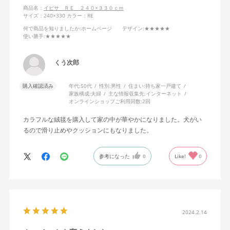
商品名：
イビサ ＲＥ ２４０×３３０ｃｍ
サイズ：240×330
カラー：RE
何で商品を知りましたか
:ホームページ
デザイン
:★★★★★
使い勝手
:★★★★★
くう次郎
購入確認済み
年代:
50代
性別:
男性
住まい:
持ち家一戸建て
家族構成:
夫婦
主な情報収集先:
インターネット
オンラインショップご利用回数:
2回
カラフルな絨毯を購入して家の中が華やかになりました。犬がい
るので滑り止めやクッションにもなりました。
参考になった
0
Like!
0
2024.2.14