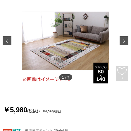
1
/
7
3
￥5,980
(税抜)
￥6,578
(税込)
獲得予定ポイント 29pt付与