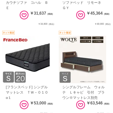
カウチソファ コハル Ｂ
ソファベッド リモーネ
Ｅ
ＧＹ
￥31,637
￥45,364
(税抜)
(税抜)
￥34,800
￥49,900
(税込)
(税込)
[フランスベッド] シングル
シングルフレーム ウォル
マットレス ＴＷ－０１０
テ Ｌキャビ 引付 ブラ
α１
ウン※マットレス別売
￥53,000
￥63,546
(税抜)
(税抜)