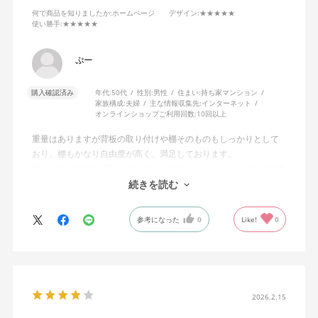
何で商品を知りましたか
:ホームページ
デザイン
:★★★★★
使い勝手
:★★★★★
ぷー
購入確認済み
年代:
50代
性別:
男性
住まい:
持ち家マンション
家族構成:
夫婦
主な情報収集先:
インターネット
オンラインショップご利用回数:
10回以上
重量はありますが背板の取り付けや棚そのものもしっかりとして
おり、棚もかなり自由度が高く、満足しております。
組み立ては出来れば2人いればいいのではないかと。ネジなどの組
み付けもスムーズに出来、電動ドライバーは必要なかったです。
続きを読む
参考になった
0
Like!
0
2026.2.15