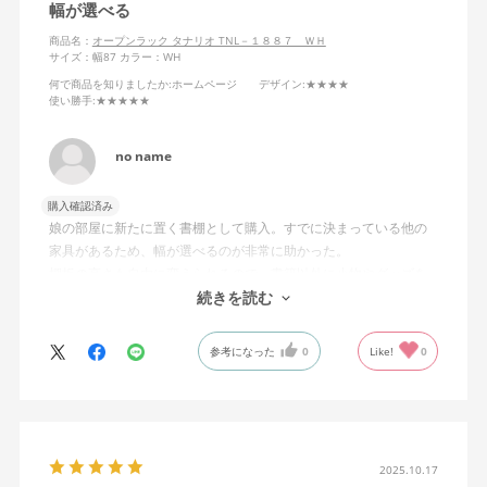
幅が選べる
商品名：
オープンラック タナリオ TNL－１８８７ ＷＨ
サイズ：幅87
カラー：WH
何で商品を知りましたか
:ホームページ
デザイン
:★★★★
使い勝手
:★★★★★
no name
購入確認済み
娘の部屋に新たに置く書棚として購入。すでに決まっている他の
家具があるため、幅が選べるのが非常に助かった。
棚板の高さも自由に変えられるので、書籍以外に小物やグッズを
飾る段を設けたり使い方にも自由度があって良かった。
続きを読む
参考になった
0
Like!
0
2025.10.17