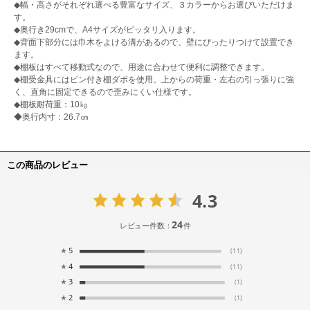
◆幅・高さがそれぞれ選べる豊富なサイズ、３カラーからお選びいただけま
す。
◆奥行き29cmで、A4サイズがピッタリ入ります。
◆背面下部分には巾木をよける溝があるので、壁にぴったりつけて設置でき
ます。
◆棚板はすべて移動式なので、用途に合わせて便利に調整できます。
◆棚受金具にはピン付き棚ダボを使用。上からの荷重・左右の引っ張りに強
く、直角に固定できるので歪みにくい仕様です。
◆棚板耐荷重：10㎏
◆奥行内寸：26.7㎝
この商品のレビュー
4.3
24
レビュー件数：
件
★
5
(11)
★
4
(11)
★
3
(1)
★
2
(1)