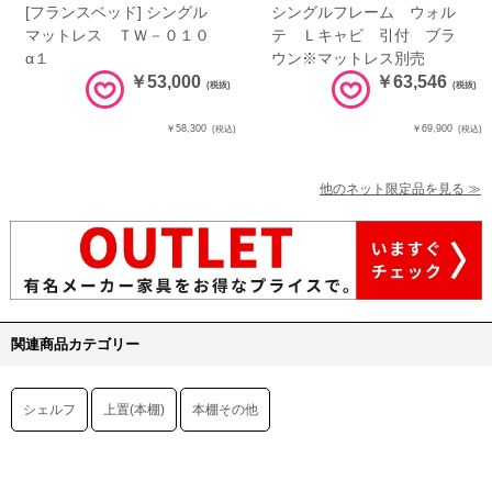
[フランスベッド] シングル
シングルフレーム ウォル
マットレス ＴＷ－０１０
テ Ｌキャビ 引付 ブラ
α１
ウン※マットレス別売
￥53,000
￥63,546
(税抜)
(税抜)
￥58,300
￥69,900
(税込)
(税込)
他のネット限定品を見る ≫
関連商品カテゴリー
シェルフ
上置(本棚)
本棚その他