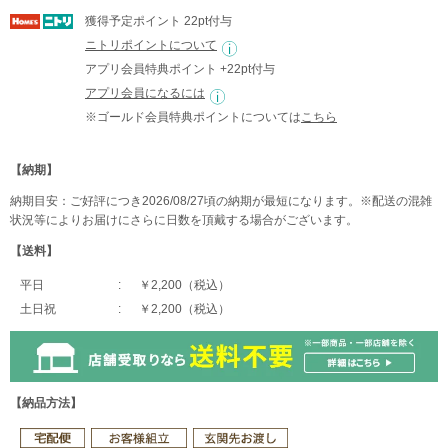
獲得予定ポイント 22pt付与
ニトリポイントについて
アプリ会員特典ポイント +22pt付与
アプリ会員になるには
※ゴールド会員特典ポイントについては
こちら
【納期】
納期目安：ご好評につき2026/08/27頃の納期が最短になります。※配送の混雑
状況等によりお届けにさらに日数を頂戴する場合がございます。
【送料】
平日
￥2,200（税込）
土日祝
￥2,200（税込）
【納品方法】