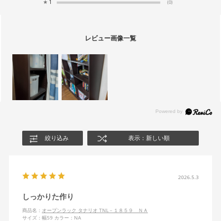
★
1
(0)
レビュー画像一覧
絞り込み
表示：新しい順
2026.5.3
しっかりた作り
商品名：
オープンラック タナリオ TNL－１８５９ ＮＡ
サイズ：幅59
カラー：NA