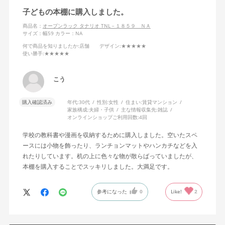
子どもの本棚に購入しました。
商品名：
オープンラック タナリオ TNL－１８５９ ＮＡ
サイズ：幅59
カラー：NA
何で商品を知りましたか
:店舗
デザイン
:★★★★★
使い勝手
:★★★★★
こう
購入確認済み
年代:
30代
性別:
女性
住まい:
賃貸マンション
家族構成:
夫婦・子供
主な情報収集先:
雑誌
オンラインショップご利用回数:
4回
学校の教科書や漫画を収納するために購入しました。空いたスペ
ースには小物を飾ったり、ランチョンマットやハンカチなどを入
れたりしています。机の上に色々な物が散らばっていましたが、
本棚を購入することでスッキリしました。大満足です。
参考になった
0
Like!
2