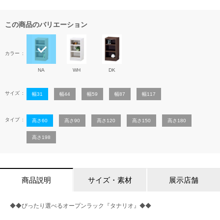
この商品のバリエーション
カラー
NA
WH
DK
サイズ
幅31
幅44
幅59
幅87
幅117
タイプ
高さ60
高さ90
高さ120
高さ150
高さ180
高さ198
商品説明
サイズ・素材
展示店舗
◆◆ぴったり選べるオープンラック『タナリオ』◆◆