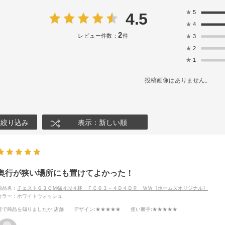
★
5
4.5
★
4
2
レビュー件数：
件
★
3
★
2
★
1
投稿画像はありません。
絞り込み
表示：新しい順
奥行が狭い場所にも置けてよかった！
商品名：
チェスト６３ＣＭ幅４段４杯 ＦＣ６３－４Ｄ４ＤＲ ＷＷ［ホームズオリジナル］
カラー：ホワイトウォッシュ
何で商品を知りましたか
:店舗
デザイン
:★★★★★
使い勝手
:★★★★★