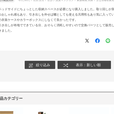
購入確認済み
年代:
30代
性別:
女性
住まい:
賃貸マンション
家族構成:
夫婦
主な情報収集先
ベッドサイドにちょっとした収納スペースが必要になり購入しました。取り回しが
つおしゃれ感もあり、引き出しを外せば棚としても使える汎用性もあり気に入って
の衣装ケースやカラーボックスにしなくて良かったです。
引き出しが布地でできている分、おそらく消耗しやすいので交換パーツとして販売
きました。
絞り込み
表示：新しい順
品カテゴリー