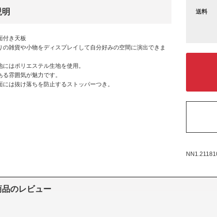
説明
送料
面付き天板
の雑貨や小物をディスプレイして自分好みの空間に演出できま
地にはポリエステル生地を使用。
る雰囲気が魅力です。
面には抜け落ちを防止するストッパーつき。
NN1.21181
商品のレビュー