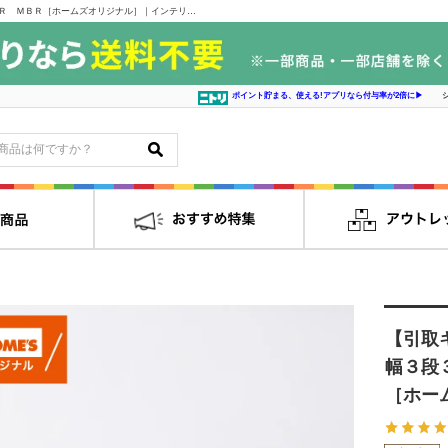
【引取キャンペーン対象外】チェスト４３ＣＭ幅３段３杯 ＦＣ４３－３Ｄ３ＤＲ ＭＢＲ［ホームズオリジナル］｜インテリアの島忠・ホームズ家具販売通販サイト シマホネット
ポイント貯まる、使える!アプリなら付与率が2倍に▶
【引取
幅３段
［ホー