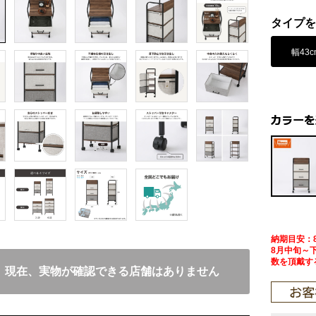
タイプを
幅43c
納期目安：
8月中旬～
数を頂戴す
現在、実物が確認できる店舗はありません