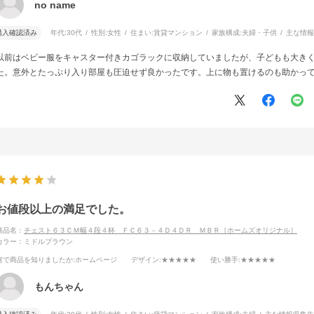
no name
購入確認済み
年代:
30代
性別:
女性
住まい:
賃貸マンション
家族構成:
夫婦・子供
主な情報
以前はベビー服をキャスター付きカゴラックに収納していましたが、子どもも大き
た。意外とたっぷり入り部屋も圧迫せず良かったです。上に物も置けるのも助かっ
お値段以上の満足でした。
商品名：
チェスト６３ＣＭ幅４段４杯 ＦＣ６３－４Ｄ４ＤＲ ＭＢＲ［ホームズオリジナル］
カラー：ミドルブラウン
何で商品を知りましたか
:ホームページ
デザイン
:★★★★★
使い勝手
:★★★★★
もんちゃん