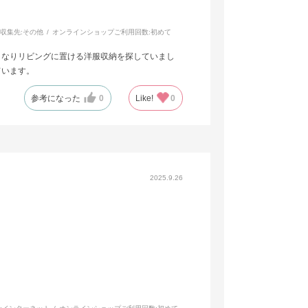
収集先:
その他
オンラインショップご利用回数:
初めて
くなりリビングに置ける洋服収納を探していまし
ています。
参考になった
0
Like!
0
2025.9.26