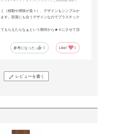
:
インターネット
オンラインショップご利用回数:
初めて
良く（移動や掃除が楽々）、デザインもシンプルか
います。部屋にも合うデザインなのでプラスチック
してもらえたらなぁという期待から★４にさせて頂
参考になった
0
Like!
0
レビューを書く