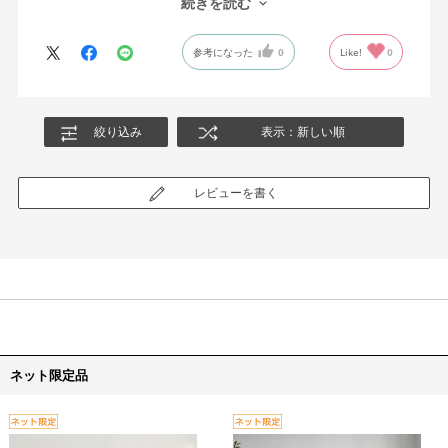
続きを読む
す。
引き出しが布地でできている分、おそらく消耗しやすいので交換
参考になった
0
Like!
0
パーツとして販売してもらえたらなぁという期待から★４にさせ
て頂きました。
絞り込み
表示：新しい順
レビューを書く
ネット限定品