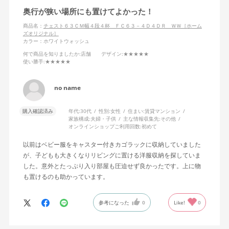
奥行が狭い場所にも置けてよかった！
商品名：
チェスト６３ＣＭ幅４段４杯 ＦＣ６３－４Ｄ４ＤＲ ＷＷ［ホーム
ズオリジナル］
カラー：ホワイトウォッシュ
何で商品を知りましたか
:店舗
デザイン
:★★★★★
使い勝手
:★★★★★
no name
購入確認済み
年代:
30代
性別:
女性
住まい:
賃貸マンション
家族構成:
夫婦・子供
主な情報収集先:
その他
オンラインショップご利用回数:
初めて
以前はベビー服をキャスター付きカゴラックに収納していました
が、子どもも大きくなりリビングに置ける洋服収納を探していま
した。意外とたっぷり入り部屋も圧迫せず良かったです。上に物
も置けるのも助かっています。
参考になった
0
Like!
0