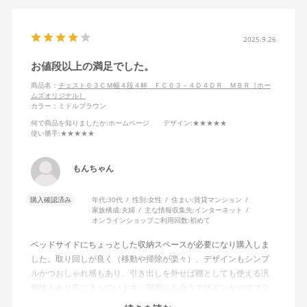
2025.9.26
お値段以上の満足でした。
商品名：
チェスト６３ＣＭ幅４段４杯 ＦＣ６３－４Ｄ４ＤＲ ＭＢＲ［ホー
ムズオリジナル］
カラー：ミドルブラウン
何で商品を知りましたか
:ホームページ
デザイン
:★★★★★
使い勝手
:★★★★★
もんちゃん
購入確認済み
年代:
30代
性別:
女性
住まい:
賃貸マンション
家族構成:
夫婦
主な情報収集先:
インターネット
オンラインショップご利用回数:
初めて
ベッドサイドにちょっとした収納スペースが必要になり購入しま
した。取り回しが良く（移動や掃除が楽々）、デザインもシンプ
ルかつおしゃれ感もあり、引き出しを外せば棚としても使える汎
用性もあり気に入っています。部屋にも合うデザインなのでプラ
スチックの衣装ケースやカラーボックスにしなくて良かったで