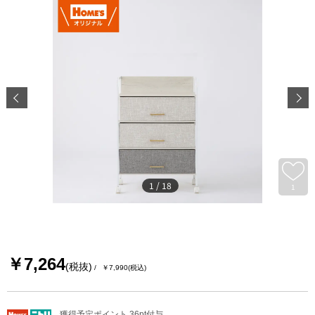
1
/
18
1
￥7,264
(税抜)
￥7,990
(税込)
獲得予定ポイント 36pt付与