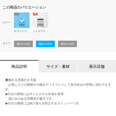
この商品のバリエーション
カラー
ホワイトウォッシュ
ミドルブラウン
タイプ
幅43cm4段
幅63cm3段
幅63cm4段
商品説明
サイズ・素材
展示店舗
◆飾れる背面付き天板
お気に入りの雑貨や小物をディスプレイして自分好みの空間に演出できま
す。
◆引出の側地にはポリエステル生地を使用。
温かみのある雰囲気が魅力です。
◆引出の側面には抜け落ちを防止するストッパーつき。