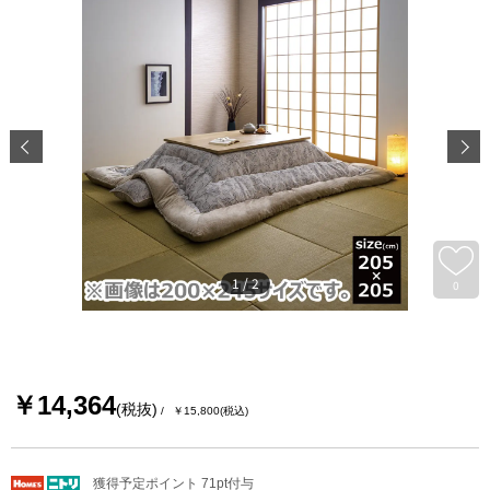
1
/
2
0
￥14,364
(税抜)
￥15,800
(税込)
獲得予定ポイント 71pt付与