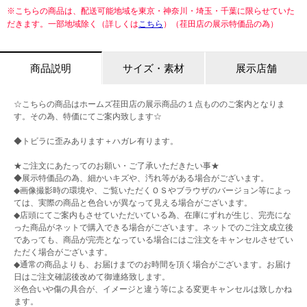
※こちらの商品は、配送可能地域を東京・神奈川・埼玉・千葉に限らせていた
だきます。一部地域除く（詳しくは
こちら
）（荏田店の展示特価品の為）
商品説明
サイズ・素材
展示店舗
☆こちらの商品はホームズ荏田店の展示商品の１点もののご案内となりま
す。その為、特価にてご案内致します☆
◆トビラに歪みあります＋ハガレ有ります。
★ご注文にあたってのお願い・ご了承いただきたい事★
◆展示特価品の為、細かいキズや、汚れ等がある場合がございます。
◆画像撮影時の環境や、ご覧いただくＯＳやブラウザのバージョン等によっ
ては、実際の商品と色合いが異なって見える場合がございます。
◆店頭にてご案内もさせていただいている為、在庫にずれが生じ、完売にな
った商品がネットで購入できる場合がございます。ネットでのご注文成立後
であっても、商品が完売となっている場合にはご注文をキャンセルさせてい
ただく場合がございます。
◆通常の商品よりも、お届けまでのお時間を頂く場合がございます。お届け
日はご注文確認後改めて御連絡致します。
※色合いや傷の具合が、イメージと違う等による変更キャンセルは致しかね
ます。