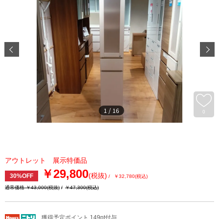
1
/
16
0
アウトレット 展示特価品
￥29,800
(税抜)
30%OFF
￥32,780
(税込)
通常価格 ￥43,000
(税抜)
￥47,300
(税込)
獲得予定ポイント 149pt付与