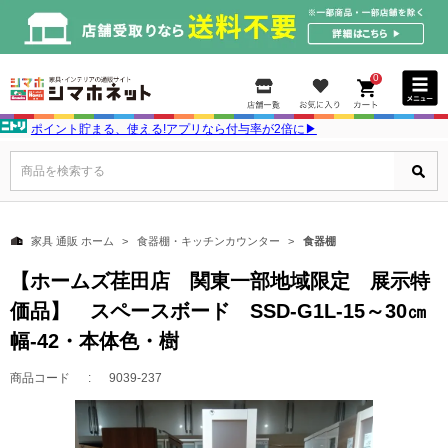
0
ポイント貯まる、使える!アプリなら付与率が2倍に▶
商品を検索する
家具 通販 ホーム
食器棚・キッチンカウンター
食器棚
【ホームズ荏田店 関東一部地域限定 展示特
価品】 スペースボード SSD-G1L-15～30㎝
幅-42・本体色・樹
商品コード
9039-237