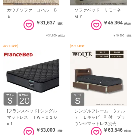
カウチソファ コハル Ｂ
ソファベッド リモーネ
Ｅ
ＧＹ
￥31,637
￥45,364
(税抜)
(税抜)
￥34,800
￥49,900
(税込)
(税込)
[フランスベッド] シングル
シングルフレーム ウォル
マットレス ＴＷ－０１０
テ Ｌキャビ 引付 ブラ
α１
ウン※マットレス別売
￥53,000
￥63,546
(税抜)
(税抜)