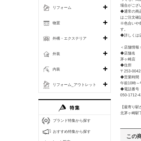
場合がござ
リフォーム
◆通常の商
はご注文確
物置
※色合いや
す。
◆詳しくは
外構・エクステリア
＜店舗情報
◆店舗名
外装
茅ヶ崎店
◆住所
内装
〒253-00
◆営業時間
午前10時～
リフォーム_アウトレット
◆電話番号
050-1712-4
【最寄り駅
北茅ヶ崎駅
ブランド特集から探す
おすすめ特集から探す
この