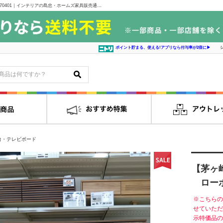
【茅ヶ崎店 関東一部地域限定 展示特価品】 ローボード4点セット M15 070401｜インテリアの島忠・ホームズ家具販売通販サイト シマホネット
ポイント貯まる、使える!アプリなら付与率が2倍に▶
台・テレビボード
【茅ヶ
ローボー
※こちらの
せていただ
示特価品の