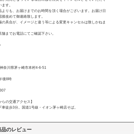
います。
品よりも、お届けまでのお時間を頂く場合がございます。お届け日
認後改めて御連絡致します。
傷の具合が、イメージと違う等による変更キャンセルは致しかねま
店舗までお電話にてご確認下さい。
＞
42神奈川県茅ヶ崎市本村4-6-51
午後8時
307
からの交通アクセス】
下車徒歩3分。国道1号線・イオン茅ヶ崎店そば。
商品のレビュー