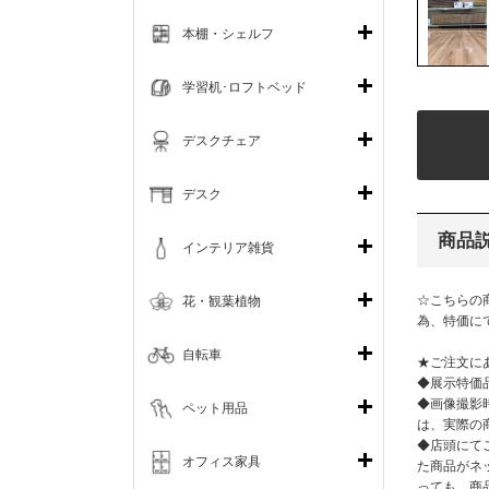
本棚・シェルフ
学習机･ロフトベッド
デスクチェア
デスク
商品
インテリア雑貨
☆こちらの
花・観葉植物
為、特価に
自転車
★ご注文に
◆展示特価
◆画像撮影
ペット用品
は、実際の
◆店頭にて
オフィス家具
た商品がネ
っても、商