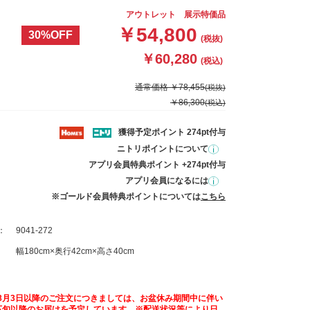
アウトレット 展示特価品
￥54,800
30%OFF
(税抜)
￥60,280
(税込)
通常価格 ￥78,455
(税抜)
￥86,300
(税込)
獲得予定ポイント 274pt付与
ニトリポイントについて
アプリ会員特典ポイント +274pt付与
アプリ会員になるには
※ゴールド会員特典ポイントについては
こちら
：
9041-272
幅180cm×奥行42cm×高さ40cm
8月3日以降のご注文につきましては、お盆休み期間中に伴い
下旬以降のお届けを予定しています。※配送状況等により日