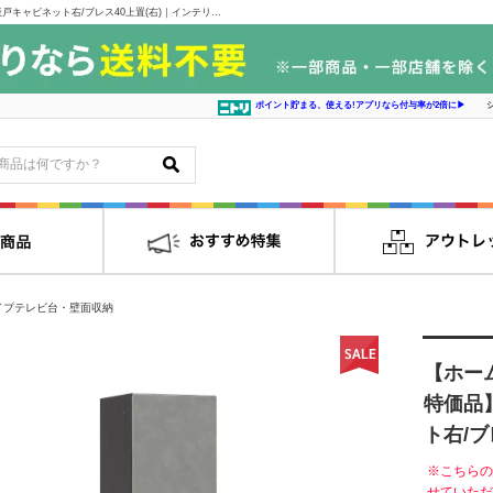
【ホームズ新山下店 関東一部地域限定 展示特価品】 壁面収納 ブレス40板戸キャビネット右/ブレス40上置(右)｜インテリアの島忠・ホームズ家具販売通販サイト シマホネット
ポイント貯まる、使える!アプリなら付与率が2倍に▶
イプテレビ台・壁面収納
【ホー
特価品
ト右/ブ
※こちらの
せていただ