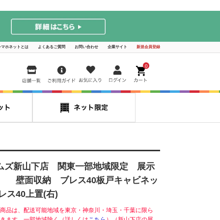
シマホネットとは
よくあるご質問
お問い合わせ
企業サイト
新規会員登録
0
ムズ新山下店 関東一部地域限定 展示
】 壁面収納 ブレス40板戸キャビネッ
レス40上置(右)
商品は、配送可能地域を東京・神奈川・埼玉・千葉に限ら
きます。一部地域除く（詳しくは
こちら
）（新山下店の展