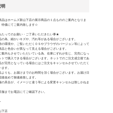
説明
商品はホームズ新山下店の展示商品の１点もののご案内となりま
、特価にてご案内致します☆
あたってのお願い・ご了承いただきたい事★
品の為、細かいキズや、汚れ等がある場合がございます。
時の環境や、ご覧いただくＯＳやブラウザのバージョン等によって
商品と色合いが異なって見える場合がございます。
ご案内もさせていただいている為、在庫にずれが生じ、完売になっ
ットで購入できる場合がございます。ネットでのご注文成立後であ
品が完売となっている場合にはご注文をキャンセルさせていただく
います。
品よりも、お届けまでのお時間を頂く場合がございます。お届け日
認後改めて御連絡致します。
傷の具合が、イメージと違う等による変更キャンセルは致しかねま
店舗までお電話にてご確認下さい。
＞
山下店