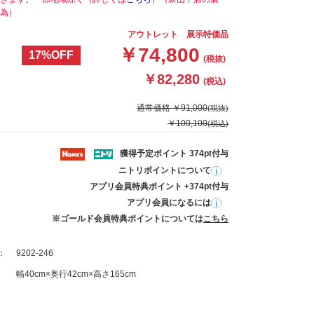
為）
アウトレット 展示特価品
￥74,800
17%OFF
(税抜)
￥82,280
(税込)
通常価格 ￥91,000
(税抜)
￥100,100
(税込)
獲得予定ポイント 374pt付与
ニトリポイントについて
アプリ会員特典ポイント +374pt付与
アプリ会員になるには
※ゴールド会員特典ポイントについては
こちら
：
9202-246
幅40cm×奥行42cm×高さ165cm