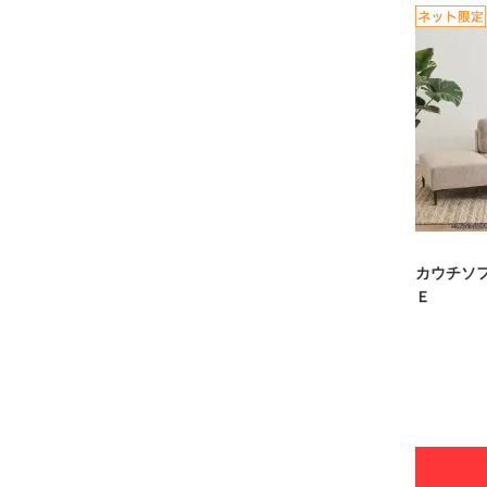
カウチソ
Ｅ