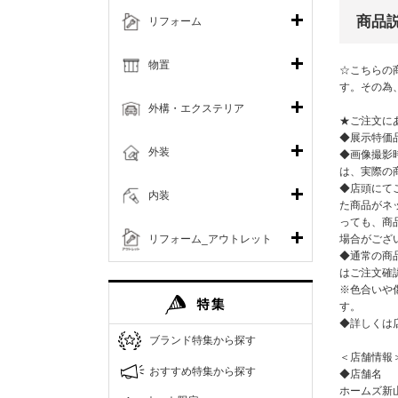
商品
リフォーム
物置
☆こちらの
す。その為
外構・エクステリア
★ご注文に
◆展示特価
外装
◆画像撮影
は、実際の
◆店頭にて
内装
た商品がネ
っても、商
リフォーム_アウトレット
場合がござ
◆通常の商
はご注文確
※色合いや
す。
◆詳しくは
ブランド特集から探す
＜店舗情報
おすすめ特集から探す
◆店舗名
ホームズ新