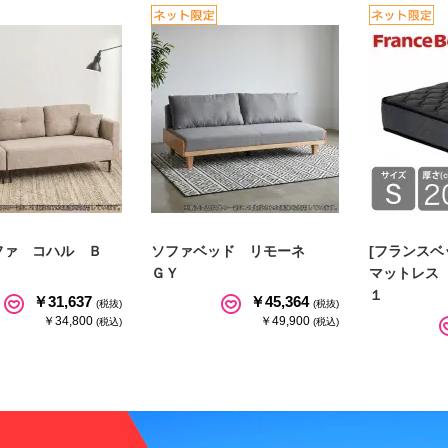
ファ コハル Ｂ
ソファベッド リモーネ
[フランスベ
ＧＹ
マットレス
１
￥31,637
￥45,364
(税抜)
(税抜)
￥34,800
￥49,900
(税込)
(税込)