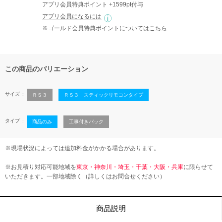
アプリ会員特典ポイント +1599pt付与
アプリ会員になるには
※ゴールド会員特典ポイントについては
こちら
この商品のバリエーション
サイズ
ＲＳ３
ＲＳ３ スティックリモコンタイプ
タイプ
商品のみ
工事付きパック
※現場状況によっては追加料金がかかる場合があります。
※お見積り対応可能地域を
東京・神奈川・埼玉・千葉・大阪・兵庫
に限らせて
いただきます。一部地域除く（詳しくはお問合せください）
商品説明