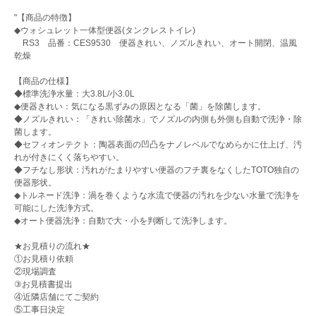
"【商品の特徴】
◆ウォシュレット一体型便器(タンクレストイレ)
RS3 品番：CES9530 便器きれい、ノズルきれい、オート開閉、温風
乾燥
【商品の仕様】
◆標準洗浄水量：大3.8L/小3.0L
◆便器きれい：気になる黒ずみの原因となる「菌」を除菌します。
◆ノズルきれい：「きれい除菌水」でノズルの内側も外側も自動で洗浄・除
菌します。
◆セフィオンテクト：陶器表面の凹凸をナノレベルでなめらかに仕上げ、汚
れが付きにくく落ちやすい。
◆フチなし形状：汚れがたまりやすい便器のフチ裏をなくしたTOTO独自の
便器形状。
◆トルネード洗浄：渦を巻くような水流で便器の汚れを少ない水量で洗浄を
可能にした洗浄方式。
◆オート便器洗浄：自動で大・小を判断して洗浄します。
★お見積りの流れ★
①お見積り依頼
②現場調査
③お見積書提出
④近隣店舗にてご契約
⑤工事日決定