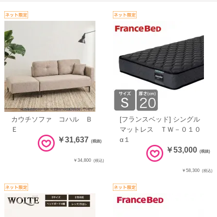
カウチソファ コハル Ｂ
[フランスベッド] シングル
Ｅ
マットレス ＴＷ－０１０
￥31,637
α１
(税抜)
￥53,000
(税抜)
￥34,800
(税込)
￥58,300
(税込)