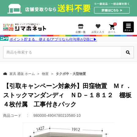
0
ポイント貯まる、使える!アプリなら付与率が2倍に▶
商品を検索する
家具 通販 ホーム
物置
タクボ中・大型物置
【引取キャンペーン対象外】田窪物置 Ｍｒ．
ストックマンダンディ ＮＤ－１８１２ 棚板
４枚付属 工事付きパック
商品コード
980000-4904780210580-10