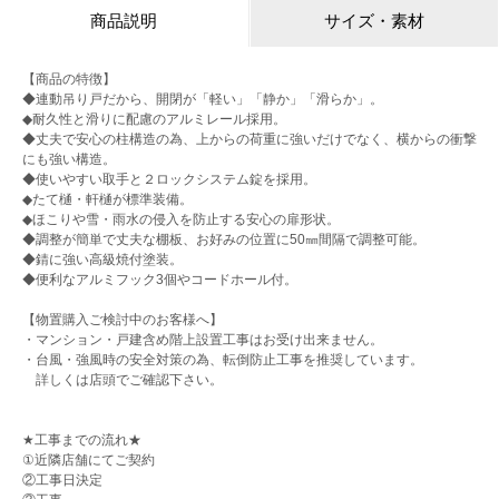
商品説明
サイズ・素材
【商品の特徴】
◆連動吊り戸だから、開閉が「軽い」「静か」「滑らか」。
◆耐久性と滑りに配慮のアルミレール採用。
◆丈夫で安心の柱構造の為、上からの荷重に強いだけでなく、横からの衝撃
にも強い構造。
◆使いやすい取手と２ロックシステム錠を採用。
◆たて樋・軒樋が標準装備。
◆ほこりや雪・雨水の侵入を防止する安心の扉形状。
◆調整が簡単で丈夫な棚板、お好みの位置に50㎜間隔で調整可能。
◆錆に強い高級焼付塗装。
◆便利なアルミフック3個やコードホール付。
【物置購入ご検討中のお客様へ】
・マンション・戸建含め階上設置工事はお受け出来ません。
・台風・強風時の安全対策の為、転倒防止工事を推奨しています。
詳しくは店頭でご確認下さい。
★工事までの流れ★
①近隣店舗にてご契約
②工事日決定