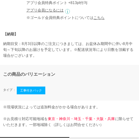
アプリ会員特典ポイント +813pt付与
アプリ会員になるには
※ゴールド会員特典ポイントについては
こちら
【納期】
納期目安：8月3日以降のご注文につきましては、お盆休み期間中に伴い8月中
旬～下旬以降のお届けを予定しています。※配送状況等により日数を頂戴する
場合がございます。
この商品のバリエーション
タイプ
工事付きパック
※現場状況によっては追加料金がかかる場合があります。
※お見積り対応可能地域を
東京・神奈川・埼玉・千葉・大阪・兵庫
に限らせて
いただきます。一部地域除く（詳しくはお問合せください）