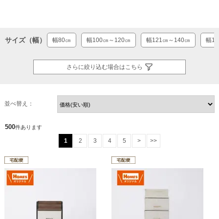
サイズ（幅）
幅80㎝
幅100㎝～120㎝
幅121㎝～140㎝
幅14
さらに絞り込む場合はこちら
並べ替え：
500
件あります
1
2
3
4
5
>
>>