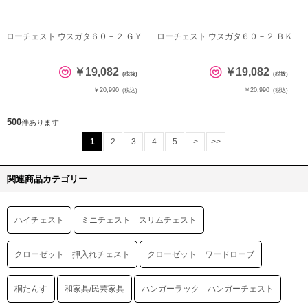
ローチェスト ウスガタ６０－２ ＧＹ
ローチェスト ウスガタ６０－２ ＢＫ
￥19,082
￥19,082
(税抜)
(税抜)
￥20,990
￥20,990
(税込)
(税込)
500
件あります
1
2
3
4
5
>
>>
関連商品カテゴリー
ハイチェスト
ミニチェスト スリムチェスト
クローゼット 押入れチェスト
クローゼット ワードローブ
桐たんす
和家具/民芸家具
ハンガーラック ハンガーチェスト