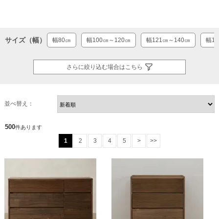
サイズ（幅）
幅80㎝
幅100㎝～120㎝
幅121㎝～140㎝
幅14
さらに絞り込む場合はこちら
並べ替え：
500
件あります
1
2
3
4
5
>
>>