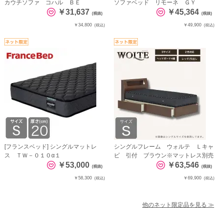
カウチソファ コハル ＢＥ
ソファベッド リモーネ ＧＹ
￥31,637
￥45,364
(税抜)
(税抜)
￥34,800
￥49,900
(税込)
(税込)
[フランスベッド] シングルマットレ
シングルフレーム ウォルテ Ｌキャ
ス ＴＷ－０１０α１
ビ 引付 ブラウン※マットレス別売
￥53,000
￥63,546
(税抜)
(税抜)
￥58,300
￥69,900
(税込)
(税込)
他のネット限定品を見る ≫