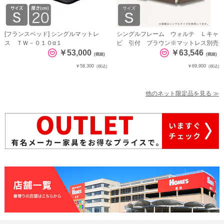
[フランスベッド] シングルマットレ
シングルフレーム ウォルテ Ｌキャ
ス ＴＷ－０１０α１
ビ 引付 ブラウン※マットレス別売
￥53,000
￥63,546
(税抜)
(税抜)
￥58,300
￥69,900
(税込)
(税込)
他のネット限定品を見る ≫