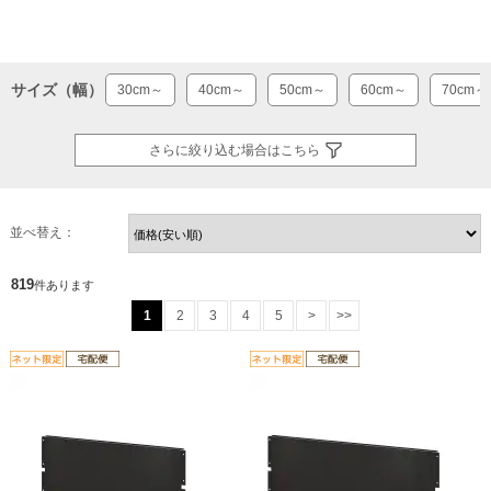
サイズ（幅）
30cm～
40cm～
50cm～
60cm～
70cm～
さらに絞り込む場合はこちら
並べ替え：
819
件あります
1
2
3
4
5
>
>>