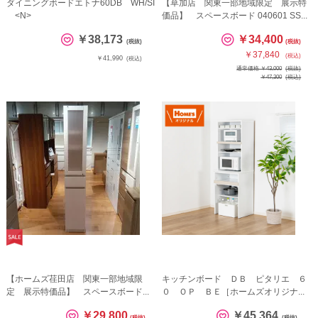
ダイニングボードエトナ60DB WH/SI
【草加店 関東一部地域限定 展示特
<N>
価品】 スペースボード 040601 SS...
￥38,173
￥34,400
(税抜)
(税抜)
￥37,840
(税込)
￥41,990
(税込)
通常価格 ￥43,000
(税抜)
￥47,300
(税込)
【ホームズ荏田店 関東一部地域限
キッチンボード ＤＢ ピタリエ ６
定 展示特価品】 スペースボード...
０ ＯＰ ＢＥ［ホームズオリジナ...
￥29,800
￥45,364
(税抜)
(税抜)