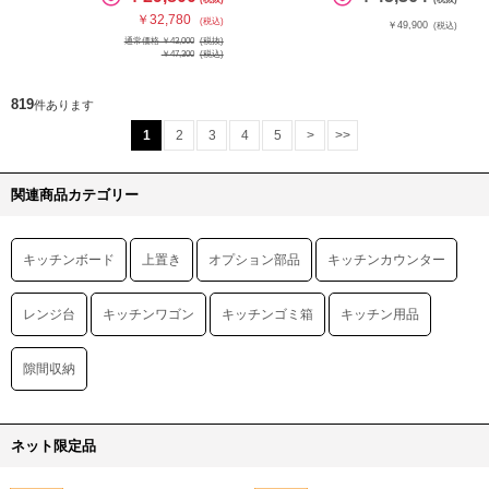
￥32,780
(税込)
￥49,900
(税込)
通常価格 ￥43,000
(税抜)
￥47,300
(税込)
819
件あります
1
2
3
4
5
>
>>
関連商品カテゴリー
キッチンボード
上置き
オプション部品
キッチンカウンター
レンジ台
キッチンワゴン
キッチンゴミ箱
キッチン用品
隙間収納
ネット限定品