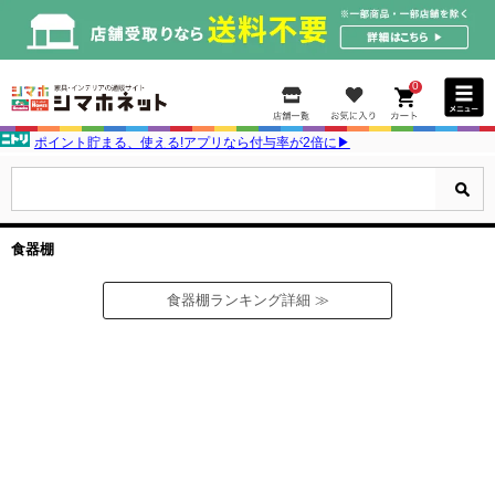
0
ポイント貯まる、使える!アプリなら付与率が2倍に▶
食器棚
食器棚ランキング詳細 ≫