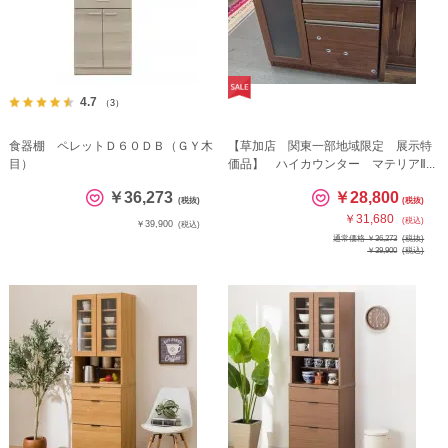
4.7
（3）
食器棚 ペレットＤ６０ＤＢ（ＧＹ木
【草加店 関東一部地域限定 展示特
目）
価品】 ハイカウンター マテリアⅡ...
￥36,273
￥28,800
(税抜)
(税抜)
￥31,680
(税込)
￥39,900
(税込)
通常価格 ￥36,273
(税抜)
￥39,900
(税込)