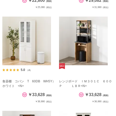
￥22,800
￥29,082
(税抜)
(税抜)
￥25,080
￥31,990
(税込)
(税込)
5.0
（4）
食器棚 コパン T 60DB WH5Y）
レンジボード ＩＭ３０１Ｃ ６０Ｏ
ホワイト <N>
Ｐ ＬＢＲ<N>
￥33,628
￥33,628
(税抜)
(税抜)
￥36,990
￥36,990
(税込)
(税込)