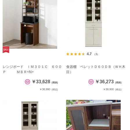
4.7
（3）
レンジボード ＩＭ３０１Ｃ ６０Ｏ
食器棚 ペレットＤ６０ＤＢ（ＷＨ木
Ｐ ＭＢＲ<N>
目）
￥33,628
￥36,273
(税抜)
(税抜)
￥36,990
￥39,900
(税込)
(税込)